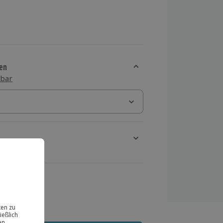
en
sbar
rt verfügbar
ten Schritt einen Termin aus
 MwSt.)