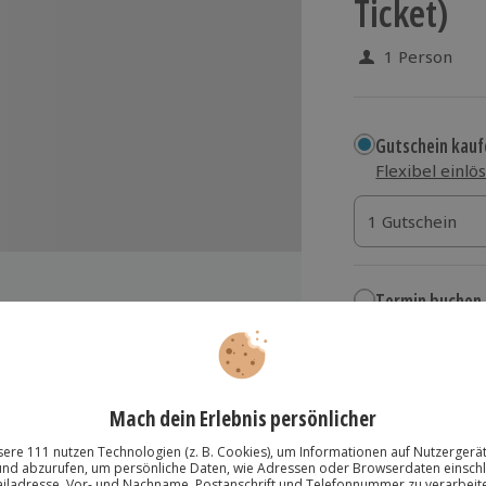
Ticket)
1 Person
Gutschein kauf
Flexibel einlö
1 Gutschein
1 Gutschein
1 Gutschein
Termin buchen
Aktuell an 1 O
Wähle im nächs
19,90 €
 Foto
zzgl. Versand
(inkl.