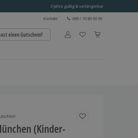
3 Jahre gültig & verlängerbar
Kontakt
089 / 70 80 90 90
hast einen Gutschein?
Benutzerkonto
utschein
München (Kinder-