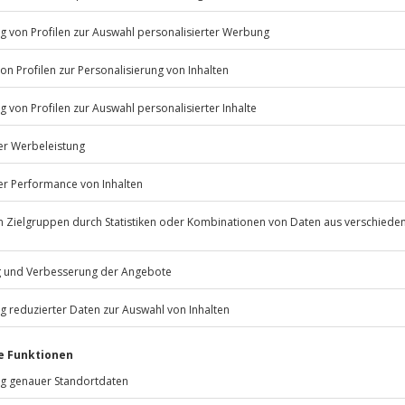
© OpenStreetMaps
icht
erfügbar
Jochen Schweizer
GmbH
Mühldorfstraße 8
81671
München
eiten, außer an bundesweiten
.