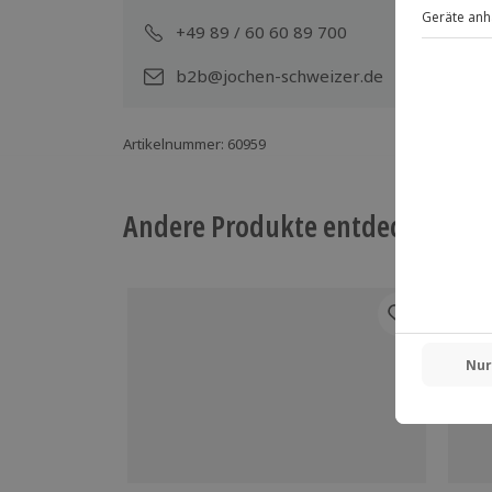
+49 89 / 60 60 89 700
Mo-
b2b@jochen-schweizer.de
Artikelnummer
:
60959
Andere Produkte entdecken