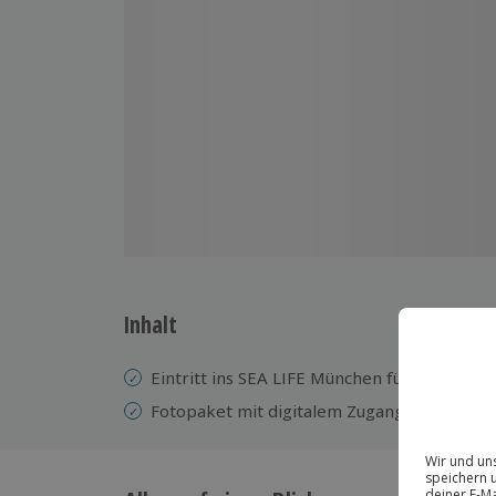
Inhalt
Eintritt ins SEA LIFE München für 1 Kind
Fotopaket mit digitalem Zugang zu deinem