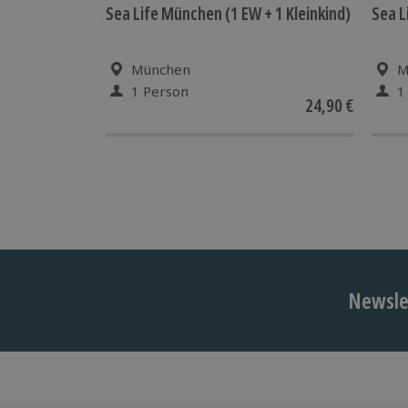
Sea Life München (1 EW + 1 Kleinkind)
Sea L
München
M
1 Person
1
24,90 €
Newslet