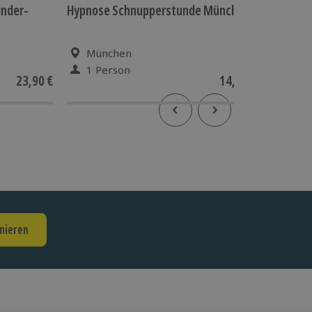
inder-
Hypnose Schnupperstunde München
Sea Life
München
Obe
1 Person
1 Pe
23,90 €
14,90 €
nieren