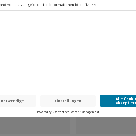
Fr: 9-17 Uhr
www.b2b.jochen-schweizer.de/