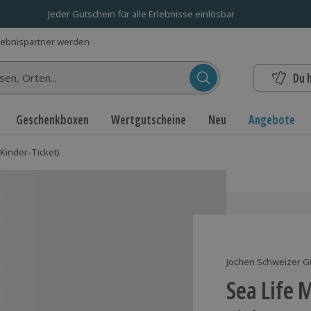
Jeder Gutschein für alle Erlebnisse einlösbar
lebnispartner werden
Du 
n...
Geschenkboxen
Wertgutscheine
Neu
Angebote
Kinder-Ticket)
Jochen Schweizer G
Sea Life 