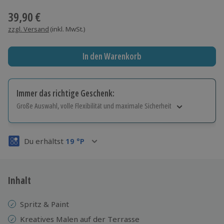
39,90 €
zzgl. Versand
(inkl. MwSt.)
In den Warenkorb
Immer das richtige Geschenk:
Große Auswahl, volle Flexibilität und maximale Sicherheit
Große Auswahl
Über 9.000 Erlebnisse.
Du erhältst
19
°P
Volle Flexibilität
Jeder Gutschein für alle Erlebnisse einlösbar.
Maximale Sicherheit
3 Jahre gültig & verlängerbar.
Inhalt
Spritz & Paint
Kreatives Malen auf der Terrasse