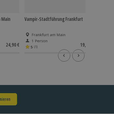
m Main
Vampir-Stadtführung Frankfurt
Timeride
Frankfurt am Main
Fran
1 Person
1 Pe
24,90 €
19,90 €
5
(1)
nieren