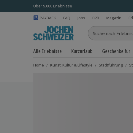
Über 9.000 Erlebnisse
PAYBACK
FAQ
Jobs
B2B
Magazin
Er
Suche nach Erlebnisse
Alle Erlebnisse
Kurzurlaub
Geschenke für
Home
/
Kunst, Kultur & Lifestyle
/
Stadtführung
/
St
Bild 1 von 4