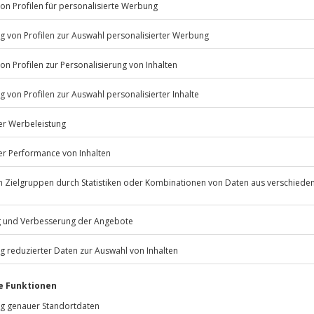
Listenansicht
© OpenStreetMaps
icht
 Terminen verfügbar
n nur mit Einverständniserklärung
Jochen Schweizer
GmbH
psychische Beeinträchtigungen
Mühldorfstraße 8
81671
München
eiten, außer an bundesweiten