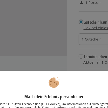
1 Person
Gutschein kauf
Flexibel einlö
1 Gutschein
1 Gutschein
1 Gutschein
Termin buchen
Aktuell an 1 O
Wähle im nächs
19,90 €
zzgl. Versand
(inkl.
(2-3 verschiedene Musikchannels)