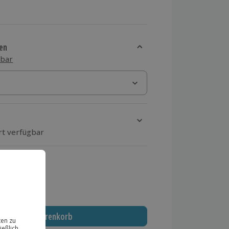
en
sbar
rt verfügbar
ten Schritt einen Termin aus
 MwSt.)
In den Warenkorb