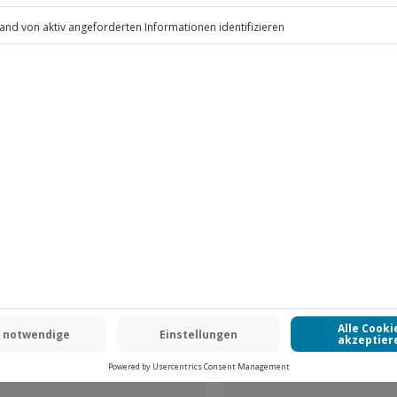
.
Fr: 9-17 Uhr
www.b2b.jochen-schweizer.de/
 CLUB DEAL