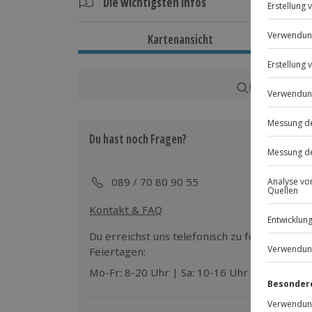
Die wichtigsten Infos
Dauer
Kartenansicht
Ca. 2 Stunden
Verfügbarkeit / Termine
Karte in Großans
Von April bis Oktober zu bestimmten
Du hast noch Fragen?
Teilnahmebedingungen
Mindestalter: 10 Jahre (unter 18 Jahre
eines Erziehungsberechtigten)
089 / 70 80 90 55
Keine Hinweise auf körperliche oder 
Kontakt & FAQ
Ausrüstung & Kleidung
Du erreichst uns telefonisch zu folgenden Z
Mitzubringen: Gutes Schuhwerk
Feiertagen:
Mo-Fr: 8-20 Uhr | Sa: 10-16 Uhr
Teilnehmer
Gutschein gültig für 1 Person