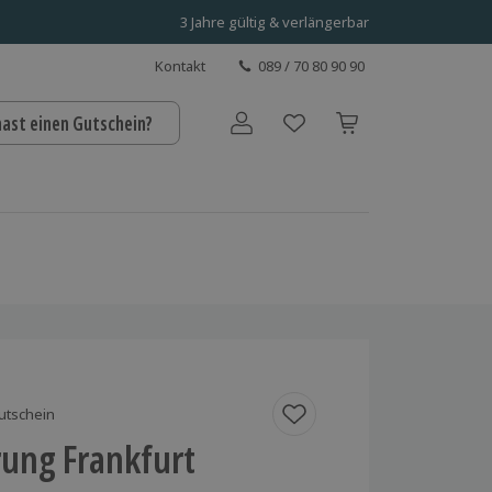
3 Jahre gültig & verlängerbar
Kontakt
089 / 70 80 90 90
hast einen Gutschein?
Benutzerkonto
utschein
rung Frankfurt