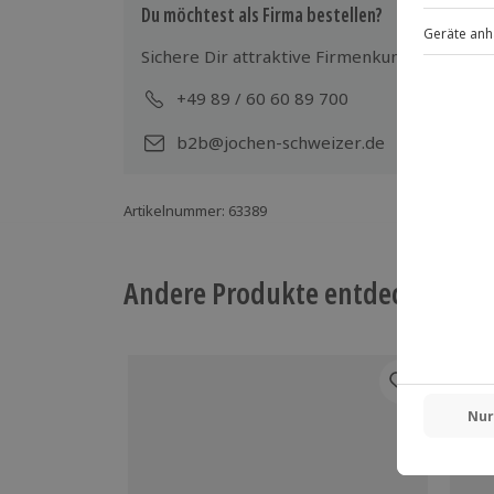
Gruppengröße: 10-25 Personen
Du möchtest als Firma bestellen?
Sichere Dir attraktive Firmenkunden Vorteile
+49 89 / 60 60 89 700
Mo-
b2b@jochen-schweizer.de
Artikelnummer
:
63389
Andere Produkte entdecken
-15%