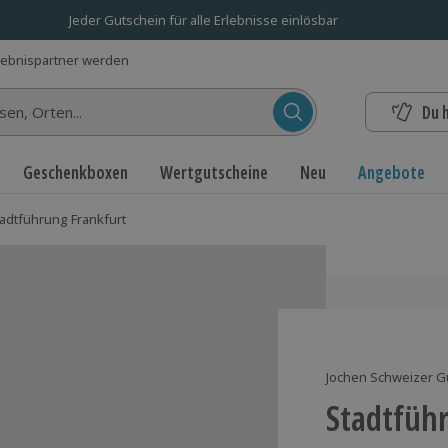
Jeder Gutschein für alle Erlebnisse einlösbar
lebnispartner werden
Du 
n...
Geschenkboxen
Wertgutscheine
Neu
Angebote
adtführung Frankfurt
Jochen Schweizer G
Stadtfüh