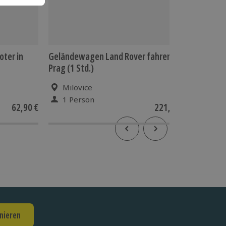
oter in
Geländewagen Land Rover fahren
Fototou
Prag (1 Std.)
Milovice
Pra
1 Person
1 Pe
62,90 €
221,90 €
nieren