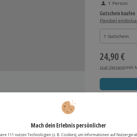
1 Person
Gutschein kaufen
Flexibel einlösba
1 Gutschein
1 Gutschein
1 Gutschein
24,90 €
zzgl. Versand
(inkl.
Immer das rich
Große Auswahl, voll
Große Auswa
Über 9.000 Erle