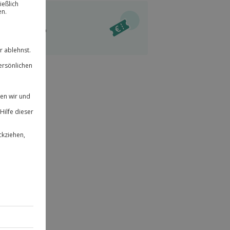
ität
l verfügbar
 für alle Erlebnisse einlösbar.
im Warenkorb
herheit
r an
& verlängerbar.
12
°P