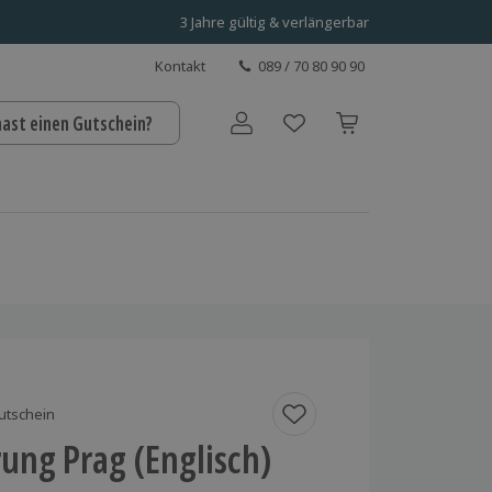
3 Jahre gültig & verlängerbar
Kontakt
089 / 70 80 90 90
hast einen Gutschein?
Benutzerkonto
utschein
ung Prag (Englisch)