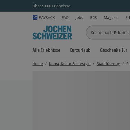
Über 9.000 Erlebnisse
PAYBACK
FAQ
Jobs
B2B
Magazin
Er
Suche nach Erlebnisse
Alle Erlebnisse
Kurzurlaub
Geschenke für
Home
/
Kunst, Kultur & Lifestyle
/
Stadtführung
/
St
Bild 1 von 6