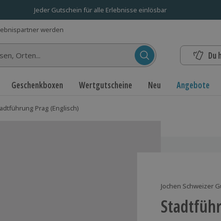
Jeder Gutschein für alle Erlebnisse einlösbar
lebnispartner werden
Du 
n...
Geschenkboxen
Wertgutscheine
Neu
Angebote
adtführung Prag (Englisch)
Jochen Schweizer G
Stadtführ