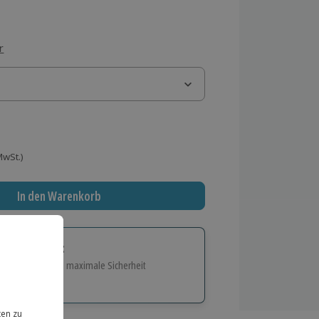
r
 MwSt.)
In den Warenkorb
tige Geschenk:
e Flexibilität und maximale Sicherheit
hl
bnisse.