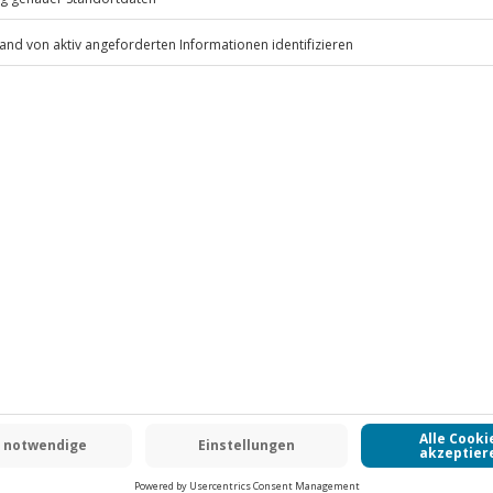
.
Fr: 9-17 Uhr
www.b2b.jochen-schweizer.de/
 CLUB DEAL