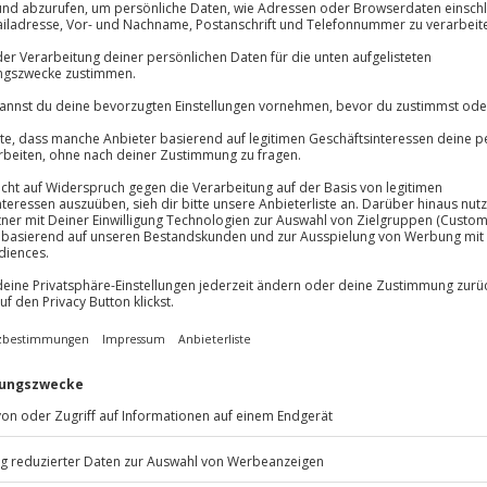
Volle Flexibil
lösung übertragbar.
Details
-15%* Club Dea
Jeder Gutschein
Direktabzug 
Maximale Sic
Melde dich hie
3 Jahre gültig 
Du erhältst
sen
rgeist neuen Schwung verleiht:
Spaziergang durch die Altstadt,
denschaft für Geschichte. Abseits
Gassen ein, findest verborgene
ghlights wie die Karlsbrücke
 Rathaus. Auch das jüdische
etails über frühere Zeiten. Bei
st du die Atmosphäre vergangener
lt. Sightseeing Prag Altstadt war
hen, wie viel Geschichten jeder