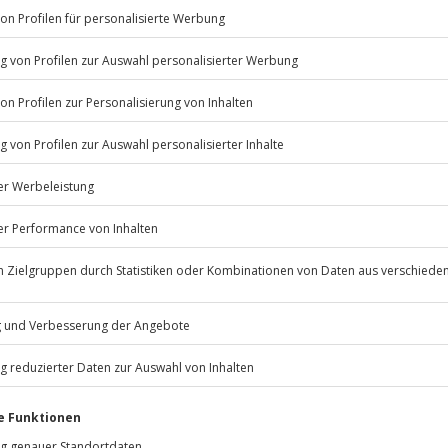
Listenansicht
0 Minuten
© OpenStreetMaps
icht
erfügbar
psychische Beeinträchtigungen
Jochen Schweizer
GmbH
te Mobilität, um im Gruppentempo
Mühldorfstraße 8
81671
München
eiten, außer an bundesweiten
verschoben (die Entscheidung