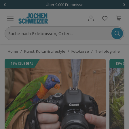
Über 9.000 Erlebnisse
Benutzerkonto
Suche nach Erlebnissen, Orten...
Home
/
Kunst, Kultur & Lifestyle
/
Fotokurse
/
Tierfotografie für 
-15% CLUB DEAL
-15% CLU