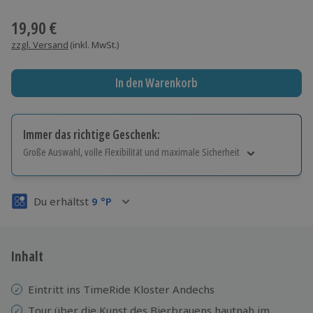
Wähle im nächsten Schritt einen Termin aus
19,90 €
zzgl. Versand
(inkl. MwSt.)
In den Warenkorb
Immer das richtige Geschenk:
Große Auswahl, volle Flexibilität und maximale Sicherheit
Große Auswahl
Über 9.000 Erlebnisse.
Du erhältst
9
°P
Volle Flexibilität
Jeder Gutschein für alle Erlebnisse einlösbar.
Maximale Sicherheit
3 Jahre gültig & verlängerbar.
Inhalt
Eintritt ins TimeRide Kloster Andechs
Tour über die Kunst des Bierbrauens hautnah im