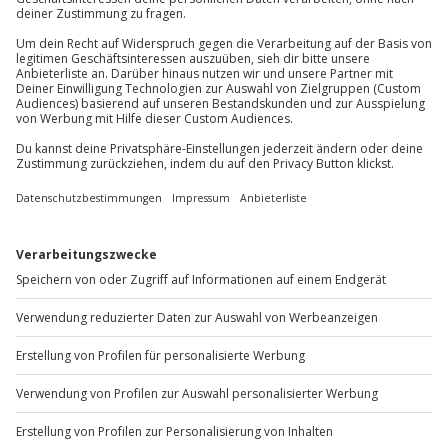
Teilnehmer
Du erreichst uns telefonisch zu folgenden Zeiten,
Gutschein gültig für 1 Person
außer an bundesweiten Feiertagen:
Mo-Fr: 8-20 Uhr | Sa: 10-16 Uhr
Du möchtest als Firma bestellen?
Sichere Dir attraktive Firmenkunden Vorteile.
+49 89 / 60 60 89 700
Mo-Fr: 9-17 Uhr
b2b@jochen-schweizer.de
www.b2b.jochen-schweizer.de/
Artikelnummer
:
61270