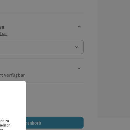
en
sbar
rt verfügbar
ten Schritt einen Termin aus
 MwSt.)
In den Warenkorb