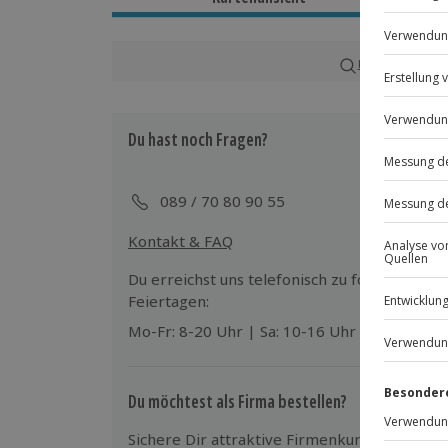
Ca. 1 Stunde
Verfügbarkeit / Termine
Karte in Großans
Ganzjährig zu bestimmten Terminen v
Du hast noch Fragen?
Teilnahmebedingungen
Mindestalter: 16 Jahre
Normale physische und psychische Ve
089 / 70 80 90 55
Kontakt & FAQ
Ausrüstung & Kleidung
Mitzubringen: wettergerechte Kleidun
Du erreichst uns telefonisch zu folgenden Z
stattfindet)
Feiertagen:
Mo-Fr: 8-20 Uhr | Sa: 10-16 Uhr
Teilnehmer
Gutschein gültig für 1 Person
Du möchtest als Firma bestellen?
Sichere Dir attraktive Firmenkunden Vorteile