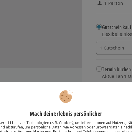
1 Person
Gutschein kauf
Flexibel einlö
1 Gutschein
1 Gutschein
1 Gutschein
Termin buchen
Aktuell an 1 O
Wähle im nächs
26,90 €
om 360
zzgl. Versand
(inkl.
nd über 700 Jahre Dom-Geschichte