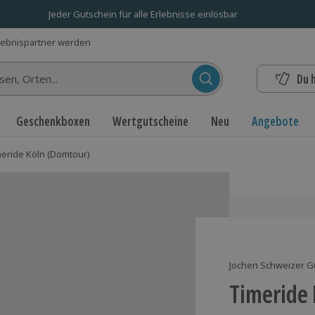
Jeder Gutschein für alle Erlebnisse einlösbar
lebnispartner werden
Du 
n...
Geschenkboxen
Wertgutscheine
Neu
Angebote
eride Köln (Domtour)
Jochen Schweizer G
Timeride