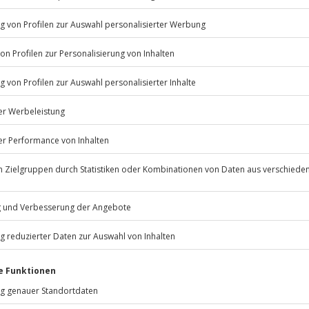
© OpenStreetMaps
icht
erfügbar
rfassung
Jochen Schweizer
GmbH
Mühldorfstraße 8
81671
München
g (da die Tour zum Teil Outdoor
eiten, außer an bundesweiten
.