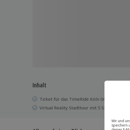
Inhalt
Ticket für das TimeRide Köln GO! Kölner D
Virtual Reality Stadttour mit 5 Stationen u