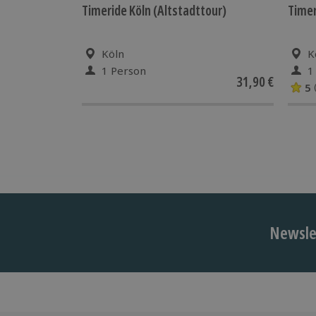
Timeride Köln (Altstadttour)
Timer
Köln
K
1 Person
1
31,90 €
5
Newslet