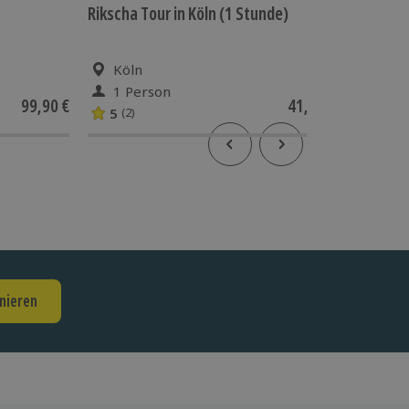
Rikscha Tour in Köln (1 Stunde)
Dom- un
Köln
Köln
1 Person
1 Pe
99,90 €
41,90 €
5
4.8
(2)
(8
nieren