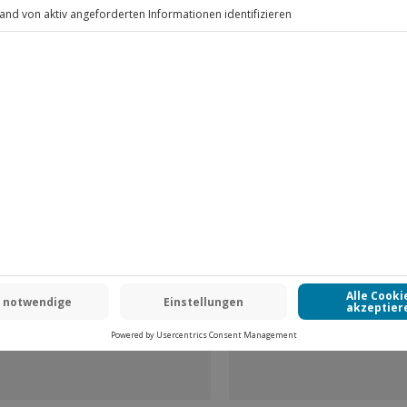
Fr: 9-17 Uhr
www.b2b.jochen-schweizer.de/
-15% CLUB DEAL