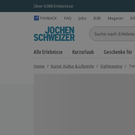
Über 9.000 Erlebnisse
PAYBACK
FAQ
Jobs
B2B
Magazin
Er
Suche nach Erlebnisse
Alle Erlebnisse
Kurzurlaub
Geschenke für
Home
/
Kunst, Kultur & Lifestyle
/
Sightseeing
/
Tim
Bild 1 von 5