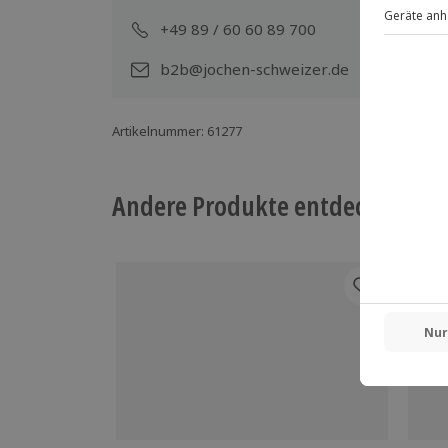
+49 89 / 60 60 89 700
Mo-
b2b@jochen-schweizer.de
Artikelnummer
:
61277
Andere Produkte entdecken