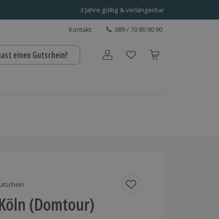
3 Jahre gültig & verlängerbar
Kontakt
089 / 70 80 90 90
hast einen Gutschein?
Benutzerkonto
utschein
 Köln (Domtour)