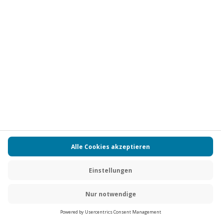
Vertrag widerrufen
FAQs
Kontakt
Zahlungsarten
Über uns
Magazin
Jobs
Partnerprogramm
PAYBACK
Versand und Lieferung
Presse
AGB
Cookie Einstellungen
Datenschutz
Nutzungsbedingungen
Online-Marktplatz
Barrierefreiheit
Grounding Page
Compliance
Impressum
RECHNUNG