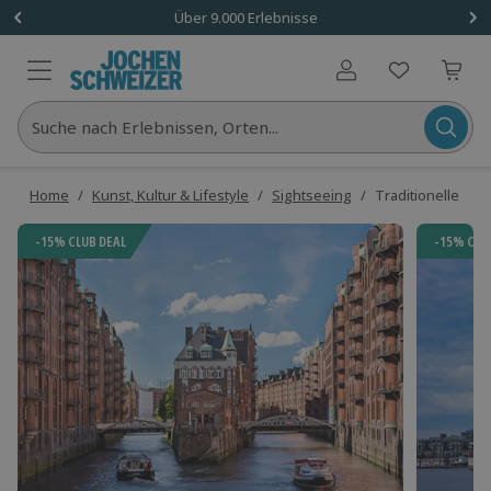
Über 9.000 Erlebnisse
Benutzerkonto
Suche nach Erlebnissen, Orten...
Home
/
Kunst, Kultur & Lifestyle
/
Sightseeing
/
Traditionelle Sta
-15% CLUB DEAL
-15% CLU