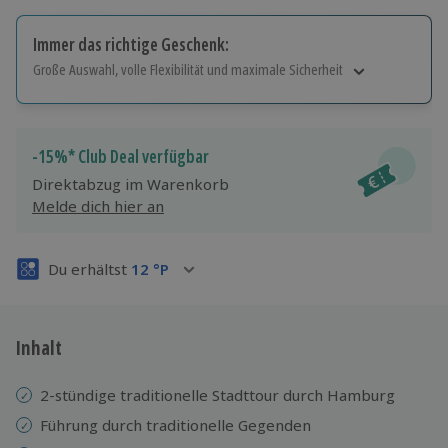
Immer das richtige Geschenk:
Große Auswahl, volle Flexibilität und maximale Sicherheit
Große Auswahl
Über 9.000 Erlebnisse.
Volle Flexibilität
-15%* Club Deal verfügbar
Jeder Gutschein für alle Erlebnisse einlösbar.
Direktabzug im Warenkorb
Maximale Sicherheit
Melde dich hier an
3 Jahre gültig & verlängerbar.
Du erhältst
12
°P
Inhalt
2-stündige traditionelle Stadttour durch Hamburg
Führung durch traditionelle Gegenden