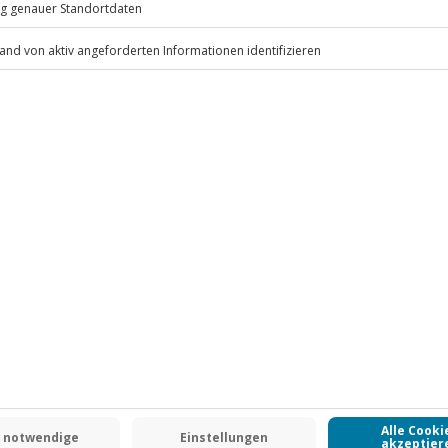
.
Fr: 9-17 Uhr
www.b2b.jochen-schweizer.de/
-15% CLUB DEAL