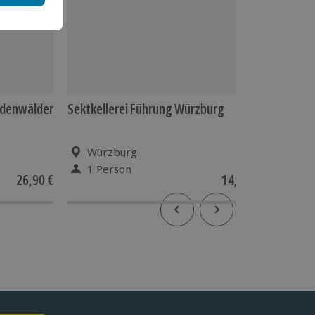
Odenwälder
Sektkellerei Führung Würzburg
ABBA Sh
Würzburg
Lohr
1 Person
1 Pe
26,90 €
14,90 €