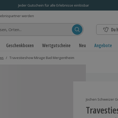
Jeder Gutschein für alle Erlebnisse einlösbar
lebnispartner werden
Du 
n...
Geschenkboxen
Wertgutscheine
Neu
Angebote
ows
/
Travestieshow Mirage Bad Mergentheim
Jochen Schweizer G
Travesti