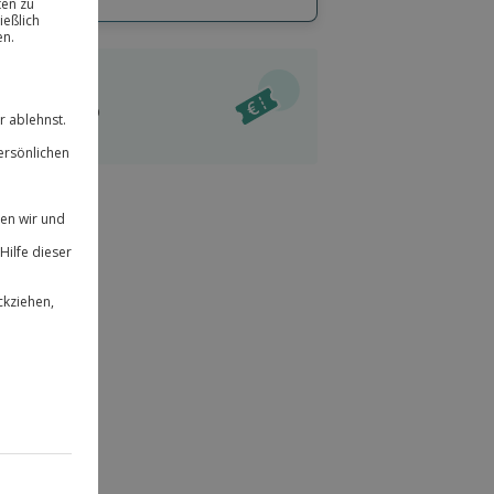
hl
bnisse.
ität
l verfügbar
 für alle Erlebnisse einlösbar.
im Warenkorb
herheit
r an
& verlängerbar.
12
°P