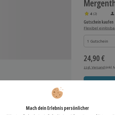
Mergent
4
(2)
4 Sterne von 5 
Gutschein kaufen
Flexibel einlösba
1 Gutschein
1 Gutschein
1 Gutschein
24,90 €
zzgl. Versand
(inkl.
n Gebühr
Immer das rich
Große Auswahl, voll
lösung übertragbar.
Details