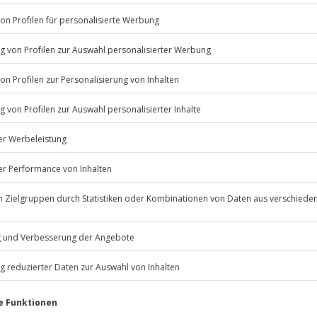
Listenansicht
© OpenStreetMaps
icht
Jochen Schweizer
GmbH
Mühldorfstraße 8
81671
München
eiten, außer an bundesweiten