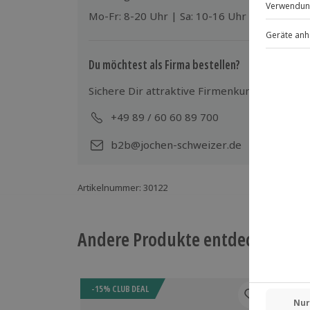
Mo-Fr: 8-20 Uhr | Sa: 10-16 Uhr
Du möchtest als Firma bestellen?
Sichere Dir attraktive Firmenkunden Vorteile
+49 89 / 60 60 89 700
Mo-
b2b@jochen-schweizer.de
Artikelnummer
:
30122
Andere Produkte entdecken
-15% CLUB DEAL