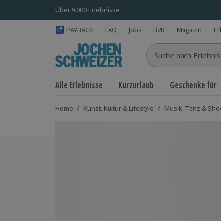
Über 9.000 Erlebnisse
PAYBACK
FAQ
Jobs
B2B
Magazin
Er
Suche nach Erlebnisse
Alle Erlebnisse
Kurzurlaub
Geschenke für
Home
/
Kunst, Kultur & Lifestyle
/
Musik, Tanz & Sh
Bild 1 von 5