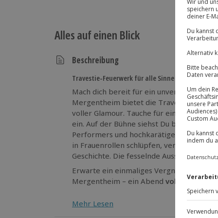
Alles auf einen Blick
Beschreibung
Travestie-Feuerwerk für alle Sinne
Mach dich bereit für ein unvergessliches 
Mergentheim bietet die Travestie&Mirage
voller Glamour. Tauche für eine Nacht in 
ein. Auf der Bühne siehst Du beeindruck
Performers und hochkarätige Comedy. Die
in Frauenrollen schlüpfen, verfügt über e
Geschichte. Die fesselnde Ausstrahlung de
Erwarte ein einmaliges Vergnügen bei de
Mergentheim – ein Abend
voller Magie 
Mehr Lesen