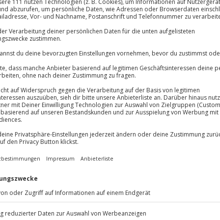
Große Auswa
Über 9.000 Erle
Volle Flexibil
-15%* Club Dea
Jeder Gutschein
Direktabzug 
Maximale Sic
Melde dich hie
3 Jahre gültig 
Du erhältst
Show-Erlebnis! In Bad
 Show ein glitzerndes Spektakel
die
zauberhafte Welt des Drag
ende Kostüme, leuchtende Drag-
 Travestiekunst, in der Männer
ine lebendige und bunte
r Künstler wird Dich verzaubern.
r Travestieshow in Bad
und Begeisterung
!