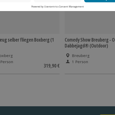
eug selber fliegen Boxberg (1
Comedy Show Breuberg - 
Dabbejagd® (Outdoor)
oxberg
Breuberg
 Person
1 Person
319,90 €