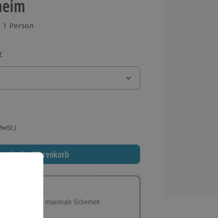
heim
1 Person
aus 2 Bewertungen
r
 MwSt.)
In den Warenkorb
tige Geschenk:
e Flexibilität und maximale Sicherheit