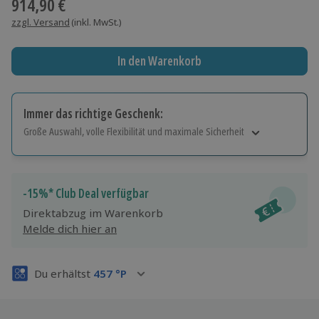
914,90 €
zzgl. Versand
(inkl. MwSt.)
In den Warenkorb
Immer das richtige Geschenk:
Große Auswahl, volle Flexibilität und maximale Sicherheit
Große Auswahl
Über 9.000 Erlebnisse.
Volle Flexibilität
-15%* Club Deal verfügbar
Jeder Gutschein für alle Erlebnisse einlösbar.
Direktabzug im Warenkorb
Maximale Sicherheit
Melde dich hier an
3 Jahre gültig & verlängerbar.
Du erhältst
457
°P