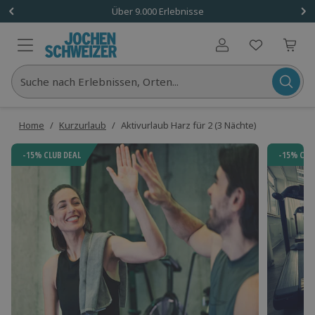
Über 9.000 Erlebnisse
Benutzerkonto
Suche nach Erlebnissen, Orten...
Home
/
Kurzurlaub
/
Aktivurlaub Harz für 2 (3 Nächte)
-15% CLUB DEAL
-15% CLU