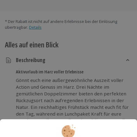
* Der Rabatt ist nicht auf andere Erlebnisse bei der Einlösung
übertragbar.
Details
Alles auf einen Blick
Beschreibung
Aktivurlaub im Harz voller Erlebnisse
Gönnt euch eine außergewöhnliche Auszeit voller
Action und Genuss im Harz. Drei Nächte im
gemütlichen Doppelzimmer bieten den perfekten
Rückzugsort nach aufregenden Erlebnissen in der
Natur. Ein reichhaltiges Frühstück macht euch fit für
den Tag, während ein Lunchpaket Kraft für eure
Wandertour gibt. Im Wellnessbereich entspannt ihr
nach dem Sport, während der Fitnessbereich zum
Auspowern einlädt. Eine Kaffeekapselmaschine und