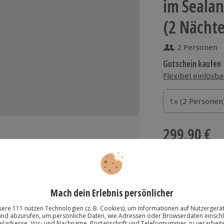
im Sealan
(2 Nächte
2 Personen
Gutschein kaufen
Flexibel einlösba
1x (2 Personen)
1x (2 Personen
1x (2 Personen
299,90 €
zzgl. Versand
(inkl.
der
Immer das rich