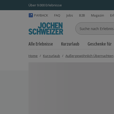
Über 9.000 Erlebnisse
PAYBACK
FAQ
Jobs
B2B
Magazin
Er
Suche nach Erlebnisse
Alle Erlebnisse
Kurzurlaub
Geschenke für
Home
/
Kurzurlaub
/
Außergewöhnlich Übernachten
Bild 1 von 5