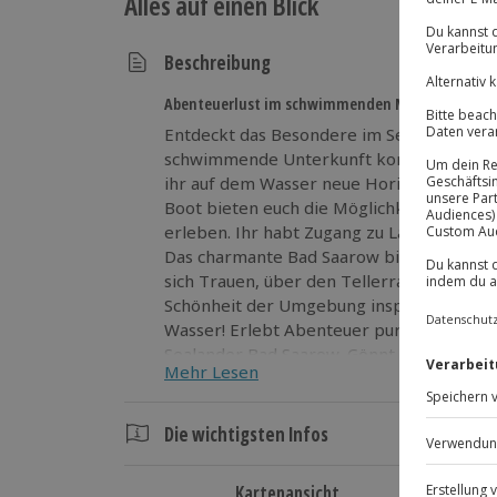
Alles auf einen Blick
Beschreibung
Abenteuerlust im schwimmenden Mini-Boot erle
Entdeckt das Besondere im Sealander von
schwimmende Unterkunft kombiniert Ab
ihr auf dem Wasser neue Horizonte entdec
Boot bieten euch die Möglichkeit, atemb
erleben. Ihr habt Zugang zu Landtoilette
Das charmante Bad Saarow bietet eine pe
sich Trauen, über den Tellerrand hinauszu
Schönheit der Umgebung inspirieren und 
Wasser! Erlebt Abenteuer pur und übernachtet außergewöhnlich im
Sealander Bad Saarow. Gönnt euch 2 Näch
Mehr Lesen
Die wichtigsten Infos
Dauer
Kartenansicht