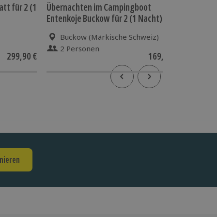
tt für 2 (1
Übernachten im Campingboot
Hausboot
Entenkoje Buckow für 2 (1 Nacht)
Buckow (Märkische Schweiz)
an 2
2 Personen
1-6 
299,90 €
169,90 €
nieren