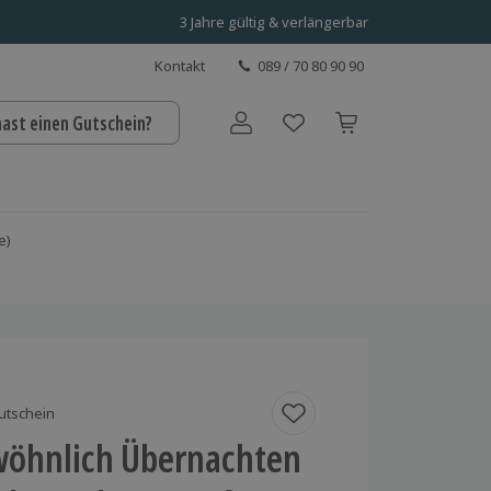
3 Jahre gültig & verlängerbar
Kontakt
089 / 70 80 90 90
hast einen Gutschein?
Benutzerkonto
e)
utschein
öhnlich Übernachten