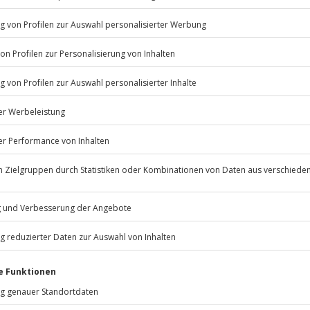
© OpenStreetMaps
icht
n Terminen verfügbar
Jahre
Jochen Schweizer
GmbH
Mühldorfstraße 8
eider nicht möglich
81671
München
eiten, außer an bundesweiten
andtücher, es wird die Mitnahme
cke für Doppelbett
.