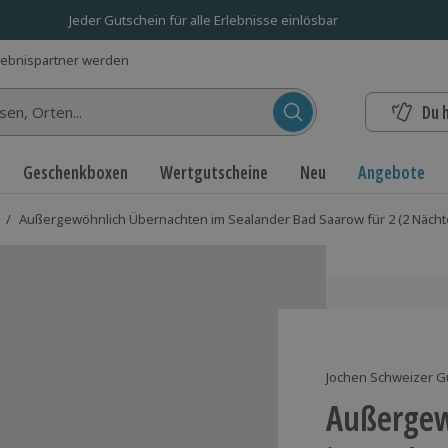
Jeder Gutschein für alle Erlebnisse einlösbar
lebnispartner werden
Du 
n...
Geschenkboxen
Wertgutscheine
Neu
Angebote
/
Außergewöhnlich Übernachten im Sealander Bad Saarow für 2 (2 Nächt
Jochen Schweizer G
Außergew