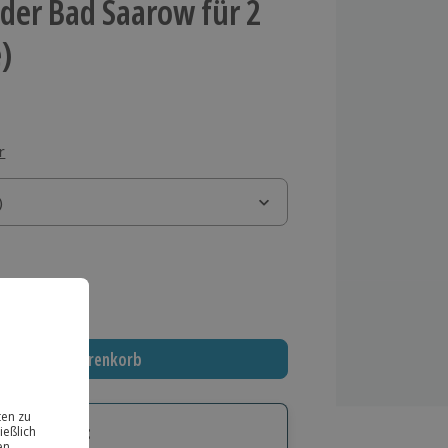
der Bad Saarow für 2
)
r
)
)
 MwSt.)
In den Warenkorb
tige Geschenk: