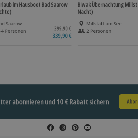
rlaub im Hausboot Bad Saarow
Biwak Übernachtung Millsta
chte)
Nacht)
ad Saarow
Millstatt am See
399,90 €
-4 Personen
2 Personen
339,90 €
ter abonnieren und 10 € Rabatt sichern
Abon