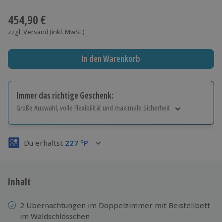
Wähle im nächsten Schritt einen Termin aus
454,90 €
zzgl. Versand
(inkl. MwSt.)
In den Warenkorb
Immer das richtige Geschenk:
Große Auswahl, volle Flexibilität und maximale Sicherheit
Große Auswahl
Über 9.000 Erlebnisse.
Du erhältst
227
°P
Volle Flexibilität
Jeder Gutschein für alle Erlebnisse einlösbar.
Maximale Sicherheit
3 Jahre gültig & verlängerbar.
Inhalt
2 Übernachtungen im Doppelzimmer mit Beistellbett
im Waldschlösschen