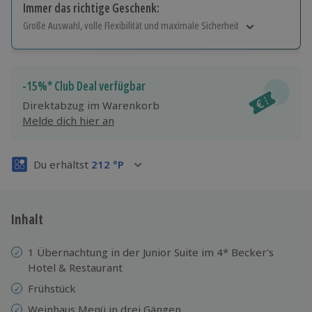
Immer das richtige Geschenk:
Große Auswahl, volle Flexibilität und maximale Sicherheit
Große Auswahl
Über 9.000 Erlebnisse.
Volle Flexibilität
-15%* Club Deal verfügbar
Jeder Gutschein für alle Erlebnisse einlösbar.
Direktabzug im Warenkorb
Maximale Sicherheit
Melde dich hier an
3 Jahre gültig & verlängerbar.
Du erhältst
212
°P
Inhalt
1 Übernachtung in der Junior Suite im 4* Becker's
Hotel & Restaurant
Frühstück
Weinhaus Menü in drei Gängen