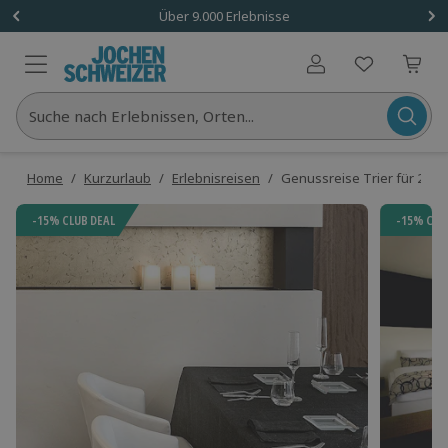
Über 9.000 Erlebnisse
Benutzerkonto
Suche nach Erlebnissen, Orten...
Home
/
Kurzurlaub
/
Erlebnisreisen
/
Genussreise Trier für 2 (1 
-15% CLUB DEAL
-15% CLU