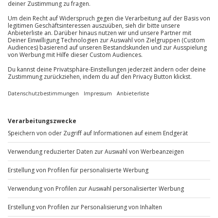
Hin- und Rückreise sind im Preis nicht inbegriffen
Du erreichst uns telefonisch zu folgenden Zeiten,
außer an bundesweiten Feiertagen:
Mo-Fr: 8-20 Uhr | Sa: 10-16 Uhr
Du möchtest als Firma bestellen?
Sichere Dir attraktive Firmenkunden Vorteile.
+49 89 / 60 60 89 700
Mo-Fr: 9-17 Uhr
b2b@jochen-schweizer.de
www.b2b.jochen-schweizer.de/
Artikelnummer
:
57499