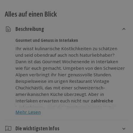
Alles auf einen Blick
Beschreibung
Gourmet und Genuss in Interlaken
Ihr wisst kulinarische Köstlichkeiten zu schätzen
und seid obendrauf auch noch Naturliebhaber?
Dann ist das Gourmet Wochenende in Interlaken
wie für euch gemacht. Umgeben von den Schweizer
Alpen verbringt ihr hier genussvolle Stunden.
Beispielsweise im urigen Restaurant Vintage
Chuchichästli, das mit einer schweizerisch-
amerikanischen Küche überzeugt. Aber in
Interlaken erwarten euch nicht nur
zahlreiche
Leckerbissen
, auch die atemberaubende Natur
Mehr Lesen
verdient eure ungeteilte Aufmerksamkeit. Also ab
auf den Harder Kulm, von dem ihr eine unglaubliche
Aussicht genießt. Oder entdeckt einen der
Die wichtigsten Infos