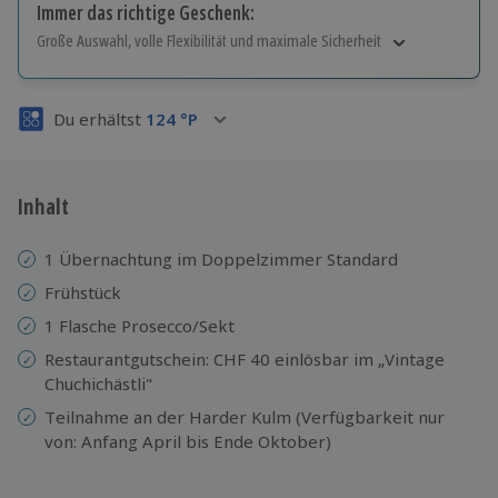
Immer das richtige Geschenk:
Große Auswahl, volle Flexibilität und maximale Sicherheit
Große Auswahl
Über 9.000 Erlebnisse.
Du erhältst
124
°P
Volle Flexibilität
Jeder Gutschein für alle Erlebnisse einlösbar.
Maximale Sicherheit
3 Jahre gültig & verlängerbar.
Inhalt
1 Übernachtung im Doppelzimmer Standard
Frühstück
1 Flasche Prosecco/Sekt
Restaurantgutschein: CHF 40 einlösbar im „Vintage
Chuchichästli"
Teilnahme an der Harder Kulm (Verfügbarkeit nur
von: Anfang April bis Ende Oktober)