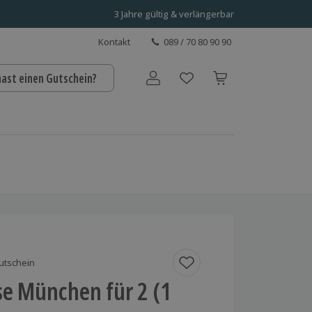
3 Jahre gültig & verlängerbar
Kontakt
089 / 70 80 90 90
hast einen Gutschein?
Benutzerkonto
utschein
se München für 2 (1