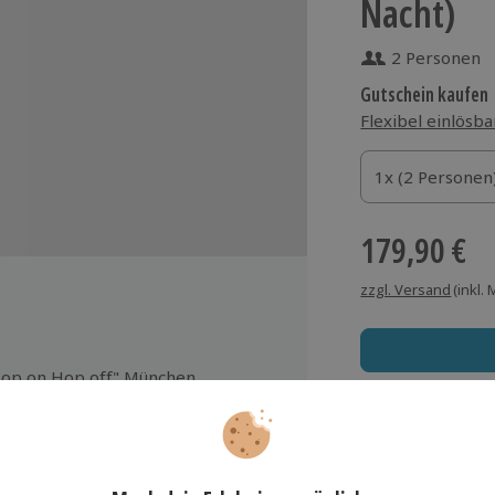
Nacht)
2 Personen
Gutschein kaufen
Flexibel einlösba
1x (2 Personen)
1x (2 Personen
1x (2 Personen
179,90 €
zzgl. Versand
(inkl.
op on Hop off" München
adtrundfahrt mit dem
oppeldecker
Immer das rich
Große Auswahl, voll
stenfreier Parkplatzes (nach
rfügbarkeit)