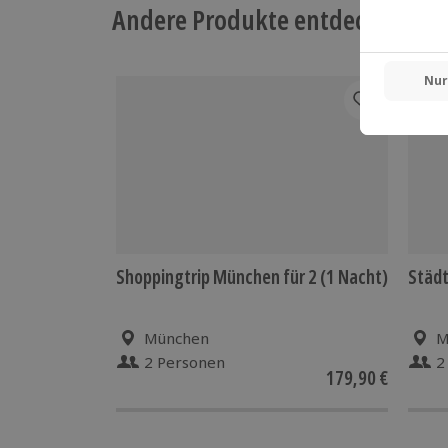
Andere Produkte entdecken
Shoppingtrip München für 2 (1 Nacht)
Städt
München
M
2 Personen
2
179,90 €