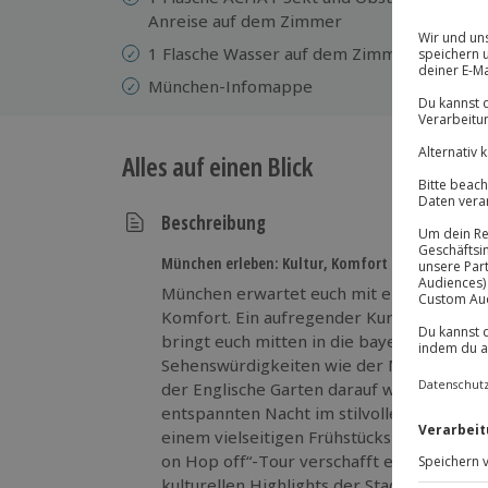
Anreise auf dem Zimmer
Nu
Fi
1 Flasche Wasser auf dem Zimmer
München-Infomappe
Alles auf einen Blick
Beschreibung
München erleben: Kultur, Komfort und Cityflair!
München erwartet euch mit einer perfekt
Komfort. Ein aufregender Kurztrip ins 
bringt euch mitten in die bayerische Me
Sehenswürdigkeiten wie der Marienplatz
der Englische Garten darauf warten, erku
entspannten Nacht im stilvollen Business
einem vielseitigen Frühstücksbuffet in ei
on Hop off“-Tour verschafft euch einen 
kulturellen Highlights der Stadt, ganz 