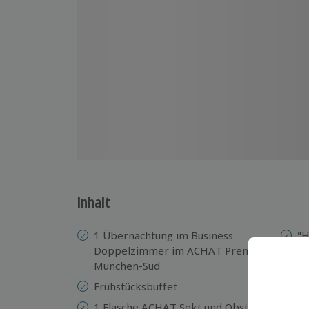
Inhalt
1 Übernachtung im Business
"H
Doppelzimmer im ACHAT Premium
St
München-Süd
D
Frühstücksbuffet
Ko
Ve
1 Flasche ACHAT Sekt und Obst bei