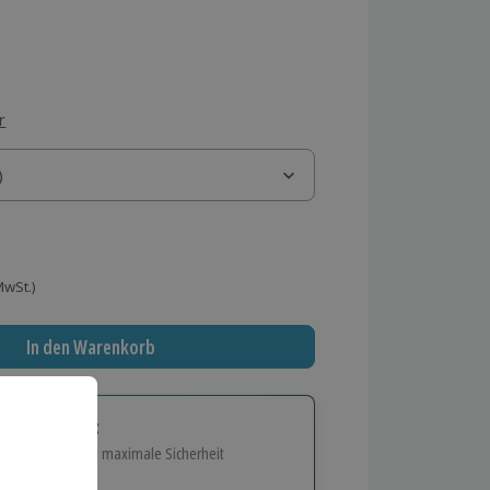
r
)
)
 MwSt.)
In den Warenkorb
tige Geschenk:
e Flexibilität und maximale Sicherheit