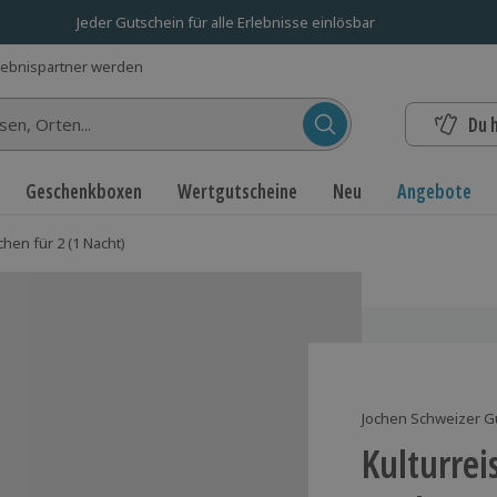
Jeder Gutschein für alle Erlebnisse einlösbar
lebnispartner werden
Du 
n...
Geschenkboxen
Wertgutscheine
Neu
Angebote
hen für 2 (1 Nacht)
Jochen Schweizer G
Kulturrei