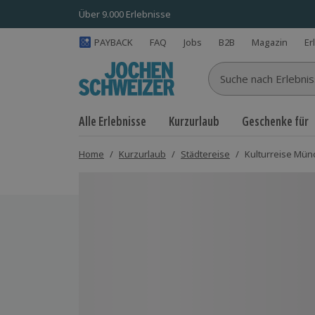
Über 9.000 Erlebnisse
PAYBACK
FAQ
Jobs
B2B
Magazin
Er
Suche nach Erlebnisse
Alle Erlebnisse
Kurzurlaub
Geschenke für
Home
/
Kurzurlaub
/
Städtereise
/
Kulturreise Münc
Bild 1 von 9