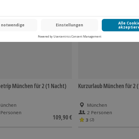
etrip München für 2 (1 Nacht)
Kurzurlaub München für 2 (
ünchen
München
 Personen
2 Personen
109,90 €
3
(2)