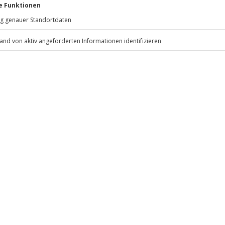
Jochen Schweizer
GmbH
Mühldorfstraße 8
ten anfallen (die Kosten sind vor
81671
München
aktosefreie Gerichte, glutenfreie
i bis 12 Jahre im Bett der Eltern)
 nach Voranmeldung möglich. Bitte
eiten, außer an bundesweiten
 inbegriffen
hung mit an.
.
Fr: 9-17 Uhr
www.b2b.jochen-schweizer.de/