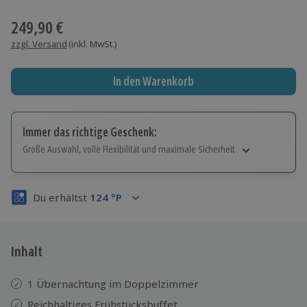
Wähle im nächsten Schritt einen Termin aus
249,90 €
zzgl. Versand
(inkl. MwSt.)
In den Warenkorb
Immer das richtige Geschenk:
Große Auswahl, volle Flexibilität und maximale Sicherheit
Große Auswahl
Über 9.000 Erlebnisse.
Du erhältst
124
°P
Volle Flexibilität
Jeder Gutschein für alle Erlebnisse einlösbar.
Maximale Sicherheit
3 Jahre gültig & verlängerbar.
Inhalt
1 Übernachtung im Doppelzimmer
Reichhaltiges Frühstücksbuffet