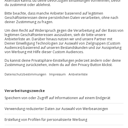
Für die lokale Steuer können Zusatzkosten
Check-In/Check-Out: ab 14:00 Uhr/bis 11:00 Uhr
Kontakt & FAQ
anfallen (die Kosten sind vor Ort zu begleichen)
Zusatzpersonen (auch keine Kinder) sind im
Doppelzimmer nicht möglich
Jochen Schweizer
GmbH
Bitte beachte, dass für folgende Leistungen
Mühldorfstraße 8
Zusatzkosten vor Ort anfallen können:
81671
München
Mitnahme von Hunden
Du erreichst uns telefonisch zu folgenden Zeiten,
außer an bundesweiten Feiertagen:
Mo-Fr: 8-20 Uhr | Sa: 10-16 Uhr
Du möchtest als Firma bestellen?
Sichere Dir attraktive Firmenkunden Vorteile.
+49 89 / 60 60 89 700
Mo-Fr: 9-17 Uhr
b2b@jochen-schweizer.de