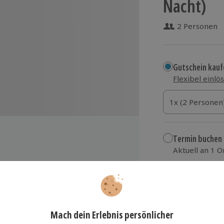
Nacht)
2 Personen
Gutschein kauf
Flexibel einlö
1x (2 Personen)
1x (2 Personen
1x (2 Personen
Termin buchen
Aktuell an 1 O
Wähle im nächs
otel LOGINN by ACHAT
109,90 €
zzgl. Versand
(inkl.