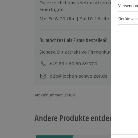
Du erreichst uns telefonisch zu folgenden Z
Kinder im Zimmer der Eltern (kostenfre
Für die lokale Steuer können Zusatzkos
Feiertagen:
Parkplatz
Ort zu begleichen)
Mo-Fr: 8-20 Uhr | Sa: 10-16 Uhr
Hin- und Rückreise sind im Preis nicht
Du möchtest als Firma bestellen?
Sichere Dir attraktive Firmenkunden Vorteile
+49 89 / 60 60 89 700
Mo-
b2b@jochen-schweizer.de
Artikelnummer
:
21189
Andere Produkte entdecken