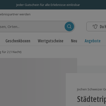
Jeder Gutschein für alle Erlebnisse einlösbar
lebnispartner werden
Du 
n...
Geschenkboxen
Wertgutscheine
Neu
Angebote
g für 2 (1 Nacht)
Jochen Schweizer G
Städtetrip