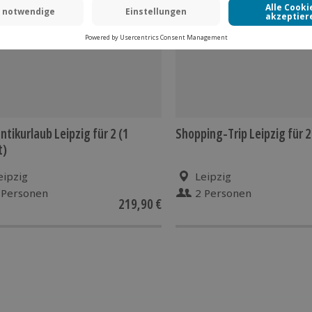
tikurlaub Leipzig für 2 (1
Shopping-Trip Leipzig für 2
t)
eipzig
Leipzig
 Personen
2 Personen
219,90 €