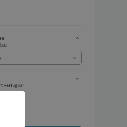
en
sbar
)
)
rt verfügbar
ten Schritt einen Termin aus
 MwSt.)