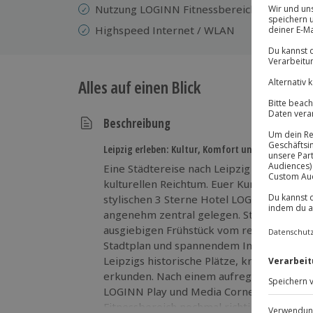
Nutzung LOGINN Fitnessbereich
Highspeed Internet / WLAN
Alles auf einen Blick
Beschreibung
Leipzig erleben: Kultur, Komfort und Entdeckerlu
Eine Städtereise nach Leipzig verspricht
kulturellen Reichtum. Euer Kurzurlaub be
stylischen 3 Sterne Hotel LOGINN by ACH
angenehm zentral gelegen. Startet voller
ausgiebigen Frühstück vom reichhaltigen 
Stadtplan und spannendem Infomaterial se
Leipzigs historische Plätze, kreative Vier
erkunden. Nach einem aufregenden Stadt
LOGINN Play und Media Corner entspannt
Fitnessbereich nochmal richtig auspowe