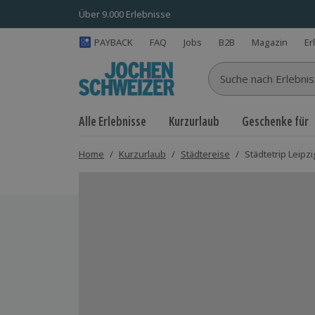
Über 9.000 Erlebnisse
PAYBACK
FAQ
Jobs
B2B
Magazin
Er
Suche nach Erlebnisse
Alle Erlebnisse
Kurzurlaub
Geschenke für
Home
/
Kurzurlaub
/
Städtereise
/
Städtetrip Leipzi
Bild 1 von 14