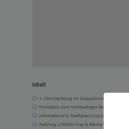
Inhalt
1 Übernachtung im Doppelzimmer im 3* H
Frühstück vom reichhaltigen Buffet
Infomaterial & Stadtplan Leipzig & Umland
Nutzung LOGINN Play & Media Corner