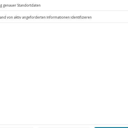
eiten, außer an bundesweiten
i bis 12 Jahre im Bett der Eltern)
ten anfallen (die Kosten sind vor
 inbegriffen
.
Fr: 9-17 Uhr
www.b2b.jochen-schweizer.de/