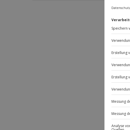
Dauer
3 Tage
2 Nächte
Verfügbarkeit / Termine
Ganzjährig auf Anfrage buchbar
Teilnahmebedingungen
Mindestalter des Hauptreisenden: 18 
Teilnahme für Personen mit Handicap
Veranstalter möglich
Teilnehmer
Gutschein gültig für 2 Personen
Hinweis
Für die lokale Steuer können Zusatzkos
Ort zu begleichen)