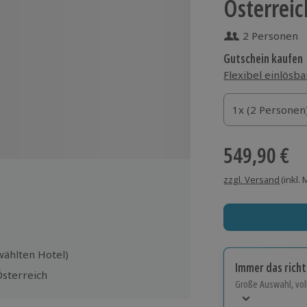
Österreic
2 Personen
Gutschein kaufen
Flexibel einlösba
1x (2 Personen)
1x (2 Personen
1x (2 Personen
549,90 €
zzgl. Versand
(inkl.
wählten Hotel)
Immer das rich
Österreich
Große Auswahl, voll