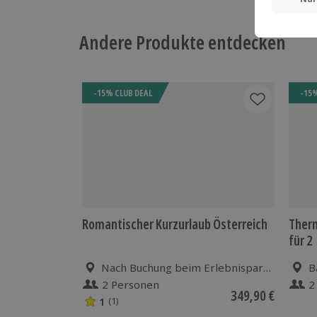
Andere Produkte entdecken
-15% CLUB DEAL
-15%
Romantischer Kurzurlaub Österreich
Therm
für 2
Nach Buchung beim Erlebnispartner
B
2 Personen
2
349,90 €
1
(1)