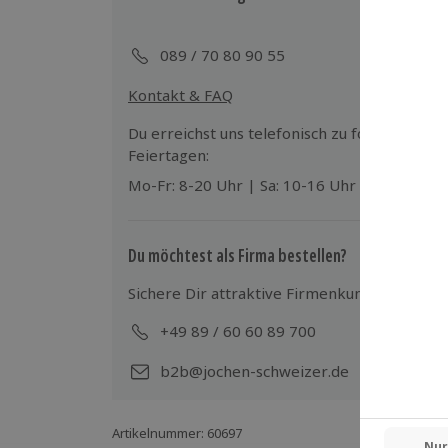
089 / 70 80 90 55
Kontakt & FAQ
Du erreichst uns telefonisch zu folgenden Z
Feiertagen:
Mo-Fr: 8-20 Uhr | Sa: 10-16 Uhr
Du möchtest als Firma bestellen?
Sichere Dir attraktive Firmenkunden Vorteile
+49 89 / 60 60 89 700
Mo-
b2b@jochen-schweizer.de
Artikelnummer
:
60697