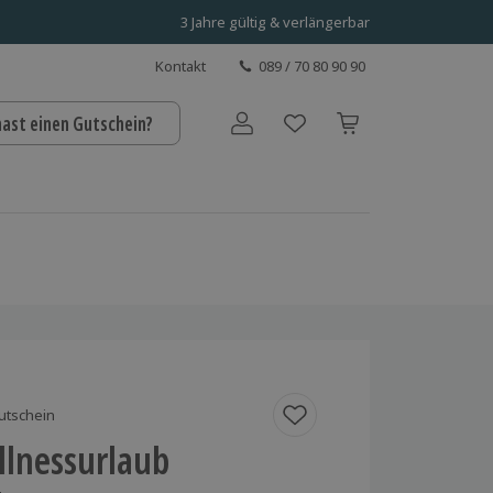
3 Jahre gültig & verlängerbar
Kontakt
089 / 70 80 90 90
hast einen Gutschein?
Benutzerkonto
utschein
llnessurlaub