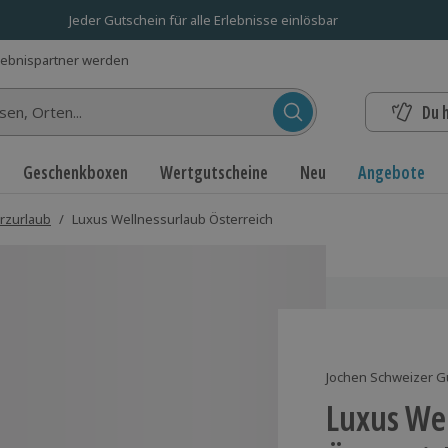
Jeder Gutschein für alle Erlebnisse einlösbar
lebnispartner werden
Du 
n...
Geschenkboxen
Wertgutscheine
Neu
Angebote
rzurlaub
/
Luxus Wellnessurlaub Österreich
Jochen Schweizer G
Luxus We