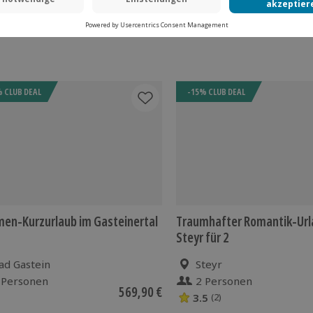
 CLUB DEAL
-15% CLUB DEAL
en-Kurzurlaub im Gasteinertal
Traumhafter Romantik-Url
Steyr für 2
ad Gastein
Steyr
 Personen
2 Personen
569,90 €
3.5
(2)