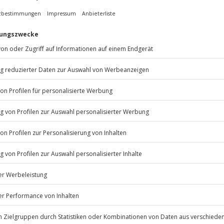
Jahre
 nach Absprache mit dem
ten anfallen (die Kosten sind vor