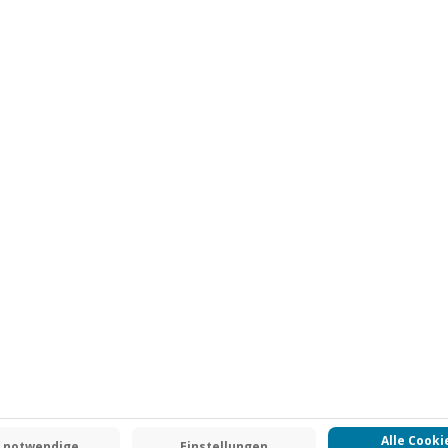
Jochen Schweizer
GmbH
Mühldorfstraße 8
81671
München
eiten, außer an bundesweiten
.
Fr: 9-17 Uhr
www.b2b.jochen-schweizer.de/