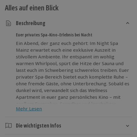
Alles auf einen Blick
Beschreibung
Euer privates Spa-Kino-Erlebnis bei Nacht
Ein Abend, der ganz euch gehört: Im Night Spa
Mainz erwartet euch eine exklusive Auszeit in
stilvollem Ambiente. Ihr entspannt im wohlig
warmen Whirlpool, spürt die Hitze der Sauna und
lasst euch im Schwebering schwerelos treiben. Euer
privater Spa-Bereich bietet euch komplette Ruhe –
ohne fremde Gäste, ohne Unterbrechung. Sobald es
dunkel wird, verwandelt sich das Wellness
Apartment in euer ganz persönliches Kino – mit
großem Fernseher, Soundbar und kuscheliger
Mehr Lesen
Atmosphäre. Der nächste Morgen beginnt
entspannt mit einer leckeren Bio Müsli Box zum
Frühstück, bevor ihr frisch regeneriert in den Tag
Die wichtigsten Infos
startet. Ob als besonderes Day Spa-Erlebnis oder
Dauer