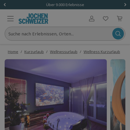
Über 9.000 Erlebnisse
Benutzerkonto
Suche nach Erlebnissen, Orten...
Home
/
Kurzurlaub
/
Wellnessurlaub
/
Wellness Kurzurlaub
/
Ni