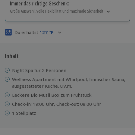
Immer das richtige Geschenk:
Große Auswahl, volle Flexibilität und maximale Sicherheit
Große Auswahl
Über 9.000 Erlebnisse.
Du erhältst
127
°P
Volle Flexibilität
Jeder Gutschein für alle Erlebnisse einlösbar.
Maximale Sicherheit
3 Jahre gültig & verlängerbar.
Inhalt
Night Spa für 2 Personen
Wellness Apartment mit Whirlpool, finnischer Sauna,
ausgestatteter Küche, u.v.m.
Leckere Bio Müsli Box zum Frühstück
Check-in: 19:00 Uhr, Check-out: 08:00 Uhr
1 Stellplatz