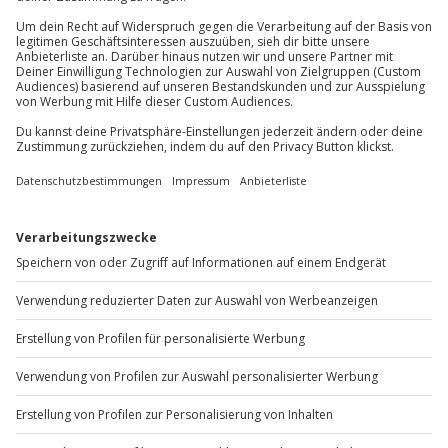
außer an bundesweiten Feiertagen:
Mo-Fr: 8-20 Uhr | Sa: 10-16 Uhr
Du möchtest als Firma bestellen?
Sichere Dir attraktive Firmenkunden Vorteile.
+49 89 / 60 60 89 700
Mo-Fr: 9-17 Uhr
b2b@jochen-schweizer.de
www.b2b.jochen-schweizer.de/
Artikelnummer
:
62555
Andere Produkte entdecken