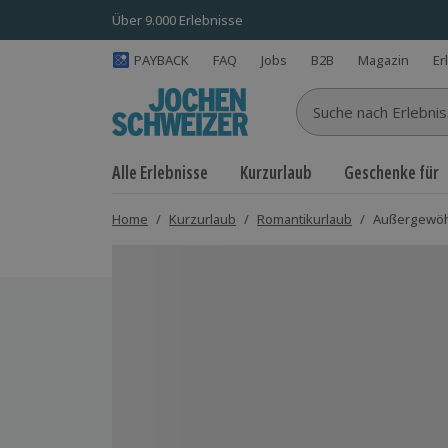
Über 9.000 Erlebnisse
PAYBACK
FAQ
Jobs
B2B
Magazin
Er
Suche nach Erlebnisse
Alle Erlebnisse
Kurzurlaub
Geschenke für
Home
/
Kurzurlaub
/
Romantikurlaub
/
Außergewöhn
Bild 1 von 8