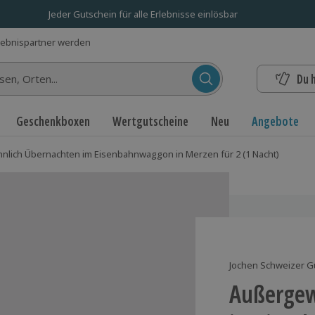
Jeder Gutschein für alle Erlebnisse einlösbar
lebnispartner werden
Du 
n...
Geschenkboxen
Wertgutscheine
Neu
Angebote
lich Übernachten im Eisenbahnwaggon in Merzen für 2 (1 Nacht)
Jochen Schweizer G
Außergew