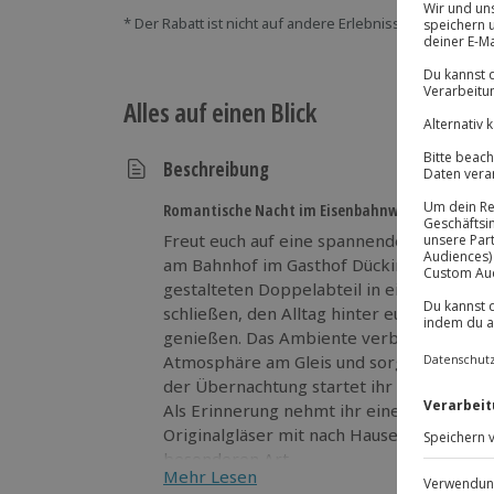
* Der Rabatt ist nicht auf andere Erlebnisse bei der Ein
Alles auf einen Blick
Beschreibung
Romantische Nacht im Eisenbahnwaggon
Freut euch auf eine spannende Nacht im E
am Bahnhof im Gasthof Dückinghaus überna
gestalteten Doppelabteil in einem echte
schließen, den Alltag hinter euch lassen
genießen. Das Ambiente verbindet Nostal
Atmosphäre am Gleis und sorgt für ein au
der Übernachtung startet ihr mit einem F
Als Erinnerung nehmt ihr eine Flasche D
Originalgläser mit nach Hause. Steigt ein 
besonderen Art.
Mehr Lesen