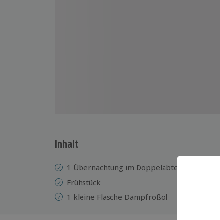
Inhalt
1 Übernachtung im Doppelabteil im Eisen
Frühstück
1 kleine Flasche Dampfroßöl