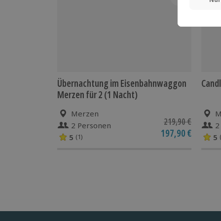
Übernachtung im Eisenbahnwaggon
Candl
Merzen für 2 (1 Nacht)
Merzen
M
219,90 €
2 Personen
2
197,90 €
5
5
(1)