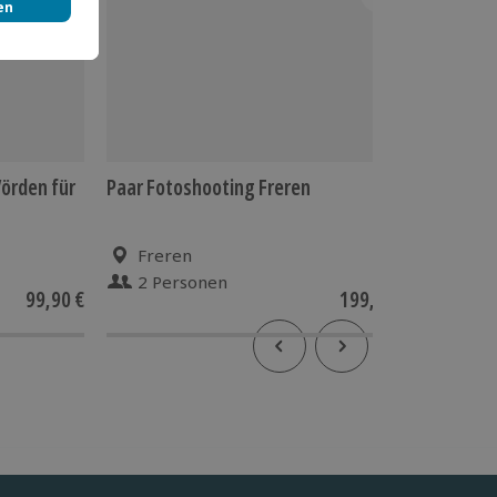
örden für
Paar Fotoshooting Freren
Außerge
Hochspa
Wasserw
Freren
Tec
2 Personen
2 P
99,90 €
199,90 €