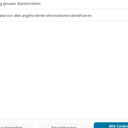
.
Fr: 9-17 Uhr
www.b2b.jochen-schweizer.de/
-15% CLUB DEAL