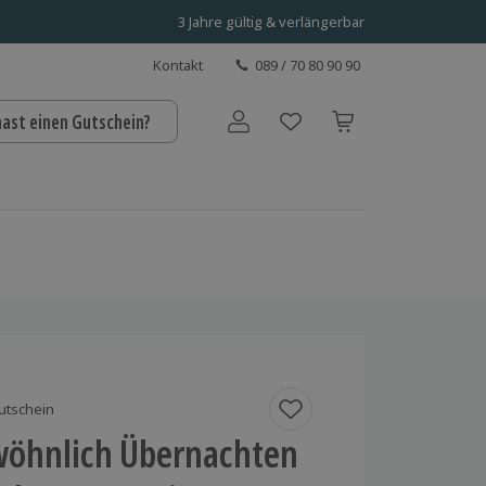
3 Jahre gültig & verlängerbar
Kontakt
089 / 70 80 90 90
hast einen Gutschein?
Benutzerkonto
utschein
öhnlich Übernachten