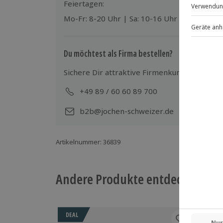
anfallen können:
Feiertagen:
Zustellbett und Frühstück für Kinder
Mo-Fr: 8-20 Uhr | Sa: 10-16 Uhr
Mitnahme von Hunden
Du möchtest als Firma bestellen?
Sichere Dir attraktive Firmenkunden Vorteile
+49 89 / 60 60 89 700
Mo-
b2b@jochen-schweizer.de
Artikelnummer
:
36839
Andere Produkte entdecken
DEAL