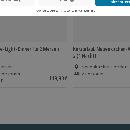
e-Light-Dinner für 2 Merzen
Kurzurlaub Neuenkirchen-V
2 (1 Nacht)
erzen
Neuenkirchen-Vörden
 Personen
2 Personen
119,90 €
(1)