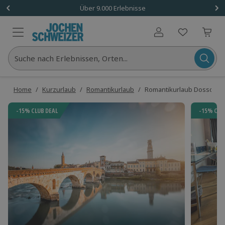
Über 9.000 Erlebnisse
Benutzerkonto
Suche nach Erlebnissen, Orten...
Home
/
Kurzurlaub
/
Romantikurlaub
/
Romantikurlaub Dossobuono 
-15% CLUB DEAL
-15% CLU