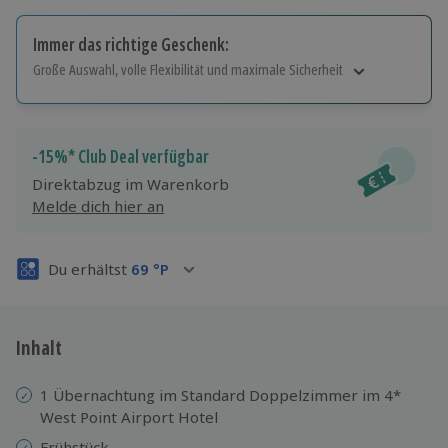
Immer das richtige Geschenk:
Große Auswahl, volle Flexibilität und maximale Sicherheit
Große Auswahl
Über 9.000 Erlebnisse.
Volle Flexibilität
-15%* Club Deal verfügbar
Jeder Gutschein für alle Erlebnisse einlösbar.
Direktabzug im Warenkorb
Maximale Sicherheit
Melde dich hier an
3 Jahre gültig & verlängerbar.
Du erhältst
69
°P
Inhalt
1 Übernachtung im Standard Doppelzimmer im 4*
West Point Airport Hotel
Frühstück