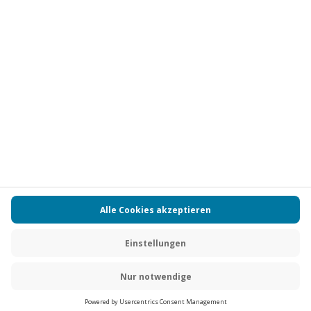
Vertrag widerrufen
FAQs
Kontakt
Zahlungsarten
Über uns
Magazin
Jobs
Partnerprogramm
PAYBACK
Versand und Lieferung
Presse
AGB
Cookie Einstellungen
Datenschutz
Nutzungsbedingungen
Online-Marktplatz
Barrierefreiheit
Grounding Page
Compliance
Impressum
RECHNUNG