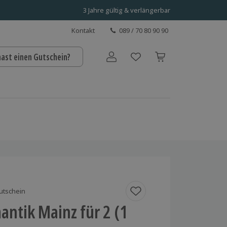
3 Jahre gültig & verlängerbar
Kontakt
089 / 70 80 90 90
hast einen Gutschein?
Benutzerkonto
utschein
ntik Mainz für 2 (1