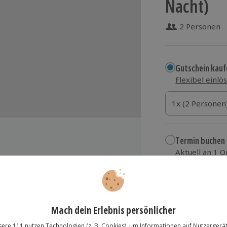
Nacht)
2 Personen
Gutschein kauf
Flexibel einlö
1x (2 Personen)
1x (2 Personen
1x (2 Personen
Termin buchen
Aktuell an 1 O
Wähle im nächs
Hyatt Regency Mainz
259,90 €
 1 Flasche Sekt
zzgl. Versand
(inkl.