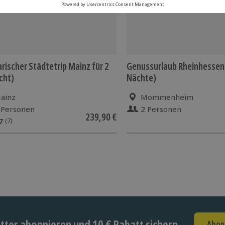
arischer Städtetrip Mainz für 2
Genussurlaub Rheinhessen 
cht)
Nächte)
ainz
Mommenheim
 Personen
2 Personen
239,90 €
7
(7)
ter abonnieren und 10 € Rabatt sichern
Abon