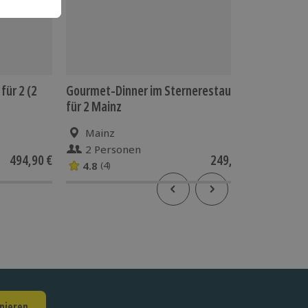
für 2 (2
Gourmet-Dinner im Sternerestaurant
E-Foil K
für 2 Mainz
Mainz
Mai
2 Personen
2 P
494,90 €
249,90 €
4.8
(4)
nieren