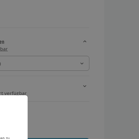
en
sbar
)
)
rt verfügbar
ten Schritt einen Termin aus
 MwSt.)