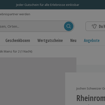
Jeder Gutschein für alle Erlebnisse einlösbar
lebnispartner werden
Du 
n...
Geschenkboxen
Wertgutscheine
Neu
Angebote
k Mainz für 2 (1 Nacht)
Jochen Schweizer G
Rheinroma