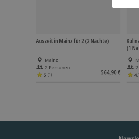
Auszeit in Mainz für 2 (2 Nächte)
Kulin
(1 Na
Mainz
M
2 Personen
2
564,90 €
5
4.
(1)
Newslet