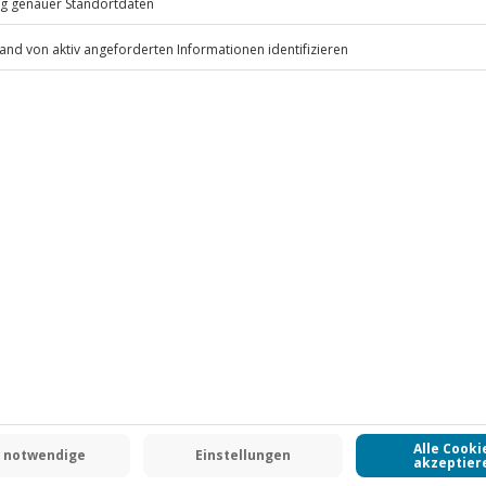
ten anfallen (die Kosten sind vor
ei bis 16 Jahre)
nabereich des Club Olympus Spa &
iten ab dem 16. Januar 2026 bis
sen ist. Der Fitnessbereich steht
.
eingeschränkt zur Verfügung.
Fr: 9-17 Uhr
www.b2b.jochen-schweizer.de/