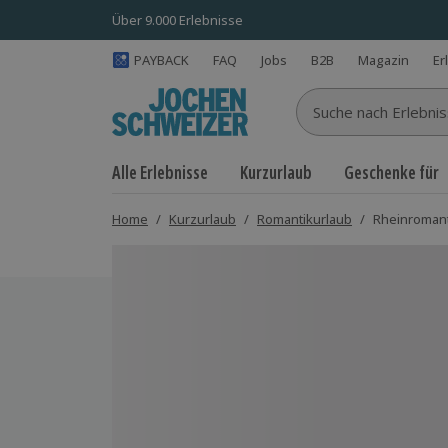
Über 9.000 Erlebnisse
PAYBACK
FAQ
Jobs
B2B
Magazin
Er
Suche nach Erlebnisse
Alle Erlebnisse
Kurzurlaub
Geschenke für
Home
/
Kurzurlaub
/
Romantikurlaub
/
Rheinromanti
Bild 1 von 10