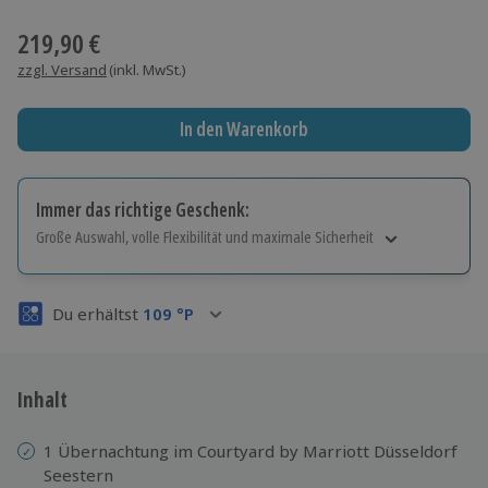
Wähle im nächsten Schritt einen Termin aus
219,90 €
zzgl. Versand
(inkl. MwSt.)
In den Warenkorb
Immer das richtige Geschenk:
Große Auswahl, volle Flexibilität und maximale Sicherheit
Große Auswahl
Über 9.000 Erlebnisse.
Du erhältst
109
°P
Volle Flexibilität
Jeder Gutschein für alle Erlebnisse einlösbar.
Maximale Sicherheit
3 Jahre gültig & verlängerbar.
Inhalt
1 Übernachtung im Courtyard by Marriott Düsseldorf
Seestern