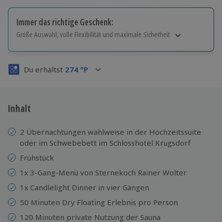
Immer das richtige Geschenk:
Große Auswahl, volle Flexibilität und maximale Sicherheit
Große Auswahl
Über 9.000 Erlebnisse.
Du erhältst
274
°P
Volle Flexibilität
Jeder Gutschein für alle Erlebnisse einlösbar.
Maximale Sicherheit
3 Jahre gültig & verlängerbar.
Inhalt
2 Übernachtungen wahlweise in der Hochzeitssuite
oder im Schwebebett im Schlosshotel Krugsdorf
Frühstück
1x 3-Gang-Menü von Sternekoch Rainer Wolter
1x Candlelight Dinner in vier Gängen
50 Minuten Dry Floating Erlebnis pro Person
120 Minuten private Nutzung der Sauna