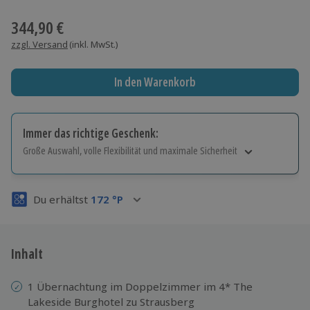
Wähle im nächsten Schritt einen Termin aus
344,90 €
zzgl. Versand
(inkl. MwSt.)
In den Warenkorb
Immer das richtige Geschenk:
Große Auswahl, volle Flexibilität und maximale Sicherheit
Große Auswahl
Über 9.000 Erlebnisse.
Du erhältst
172
°P
Volle Flexibilität
Jeder Gutschein für alle Erlebnisse einlösbar.
Maximale Sicherheit
3 Jahre gültig & verlängerbar.
Inhalt
1 Übernachtung im Doppelzimmer im 4* The
Lakeside Burghotel zu Strausberg