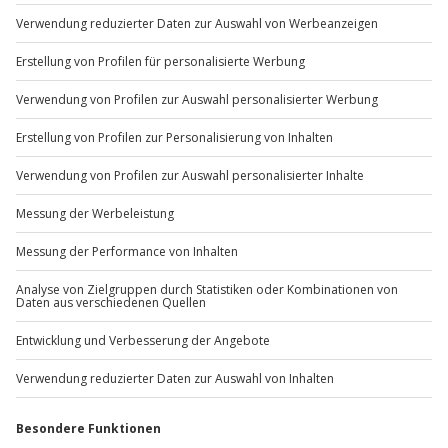
Du möchtest als Firma bestellen?
Sichere Dir attraktive Firmenkunden Vorteile.
+49 89 / 60 60 89 700
Mo-Fr: 9-17 Uhr
b2b@jochen-schweizer.de
www.b2b.jochen-schweizer.de/
Artikelnummer
:
19918
Andere Produkte entdecken