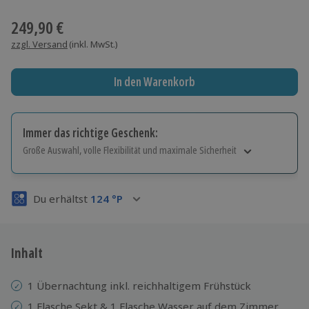
Wähle im nächsten Schritt einen Termin aus
249,90 €
zzgl. Versand
(inkl. MwSt.)
In den Warenkorb
Immer das richtige Geschenk:
Große Auswahl, volle Flexibilität und maximale Sicherheit
Große Auswahl
Über 9.000 Erlebnisse.
Du erhältst
124
°P
Volle Flexibilität
Jeder Gutschein für alle Erlebnisse einlösbar.
Maximale Sicherheit
3 Jahre gültig & verlängerbar.
Inhalt
1 Übernachtung inkl. reichhaltigem Frühstück
1 Flasche Sekt & 1 Flasche Wasser auf dem Zimmer