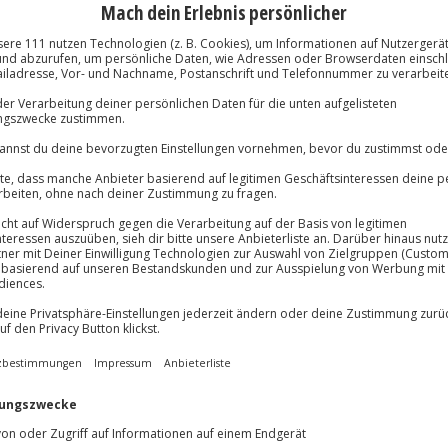
Große Auswa
Über 9.000 Erle
Volle Flexibil
-15%* Club Dea
Jeder Gutschein
Direktabzug 
Maximale Sic
lösung übertragbar.
Details
Melde dich hie
3 Jahre gültig 
Du erhältst
ummeln und durch die Läden
ochenende in Köln die
arisch verwöhnen. In modernen
r im 4*Ameron Hotel Regent.
eht’s für euch gleich los in die
schen zurück im Hotel entspannt
 ihr dann ein exquisites 3-Gänge