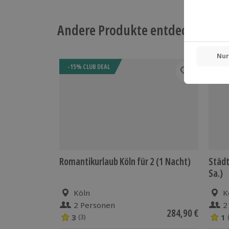
Andere Produkte entdecken
-15% CLUB DEAL
Romantikurlaub Köln für 2 (1 Nacht)
Städt
Sa.)
Köln
K
2 Personen
2
284,90 €
3
1
(3)