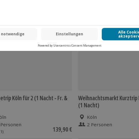
etrip Köln für 2 (1 Nacht - Fr. &
Weihnachtsmarkt Kurztrip K
(1 Nacht)
öln
Köln
 Personen
2 Personen
139,90 €
(1)