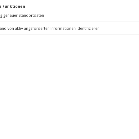
Tag)
enfrei, vegetarisch, vegan) auf
Jochen Schweizer
GmbH
Mühldorfstraße 8
81671
München
eiten, außer an bundesweiten
ten anfallen (die Kosten sind vor
 inbegriffen
.
Fr: 9-17 Uhr
www.b2b.jochen-schweizer.de/