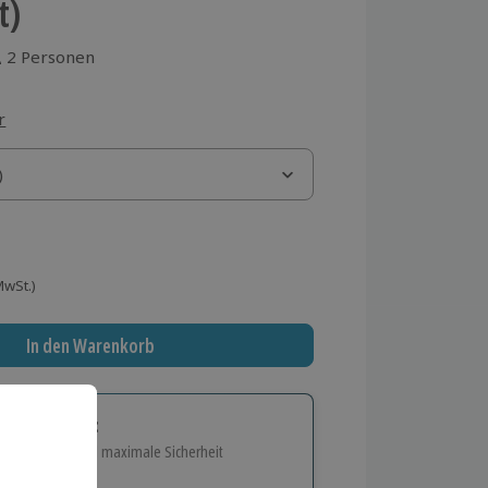
t)
2 Personen
aus 1 Bewertungen
r
)
)
 MwSt.)
In den Warenkorb
tige Geschenk:
e Flexibilität und maximale Sicherheit