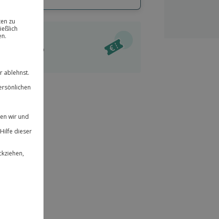
hl
bnisse.
ität
l verfügbar
 für alle Erlebnisse einlösbar.
im Warenkorb
herheit
r an
& verlängerbar.
142
°P