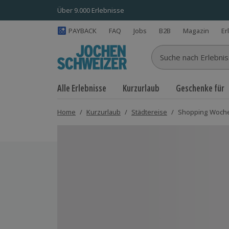
Über 9.000 Erlebnisse
PAYBACK
FAQ
Jobs
B2B
Magazin
Er
Suche nach Erlebnisse
Alle Erlebnisse
Kurzurlaub
Geschenke für
Home
/
Kurzurlaub
/
Städtereise
/
Shopping Wochen
Bild 1 von 9