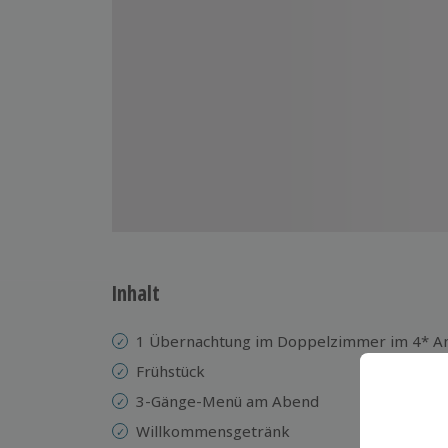
Inhalt
1 Übernachtung im Doppelzimmer im 4* A
Frühstück
3-Gänge-Menü am Abend
Willkommensgetränk