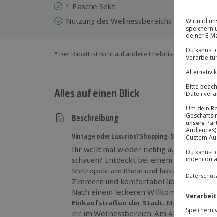
1 Flasche Sekt
Nutzung des Wellnessbereichs
* Der Rabatt ist nicht auf andere Erlebnisse bei der Ein
Alles auf einen Blick
Beschreibung
Vintage oder Luxuriös? Shopping-Spaß in Köln
Ihr wollt mal wieder richtig ausgiebig B
schauen? Entdeckt bei einem Shopping-W
Metropole am Rhein und lasst euch kulin
Zimmern und komfortabel übernachtet ih
Nach einem leckeren Willkommensgetränk g
Einkaufstraßen der Stadt
. Mit vollen Ta
ihr im Wellnessbereich. Am Abend genießt