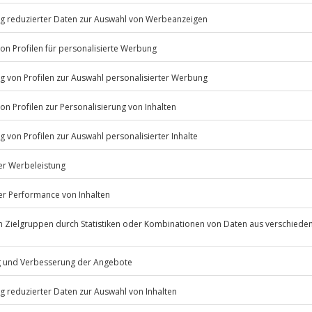
olsamen Nacht freut ihr euch auf
ochenende
in Köln voller
tnessbereich, Solarium
Listenansicht
ügbar.
© OpenStreetMaps
ner, Nichtraucherzimmer, WLAN,
icht
Jahre
 nach Absprache mit dem
12:00 Uhr
en ab 20,00 € pro Nacht)