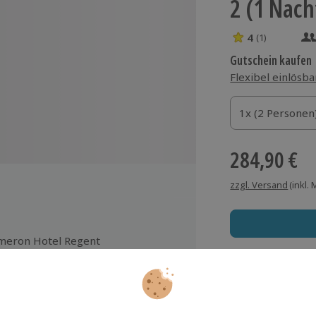
2 (1 Nach
4
(1)
4 Sterne von 5 
Gutschein kaufen
Flexibel einlösba
1x (2 Personen)
1x (2 Personen
1x (2 Personen
284,90 €
zzgl. Versand
(inkl.
meron Hotel Regent
Immer das rich
Große Auswahl, voll