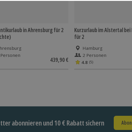
tikurlaub in Ahrensburg für 2
Kurzurlaub im Alstertal be
chte)
für 2
hrensburg
Hamburg
 Personen
2 Personen
439,90 €
4.8
(5)
ter abonnieren und 10 € Rabatt sichern
Abon