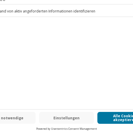
i bis 6 Jahre)
 inbegriffen
.
Fr: 9-17 Uhr
www.b2b.jochen-schweizer.de/
-15% CLUB DEAL