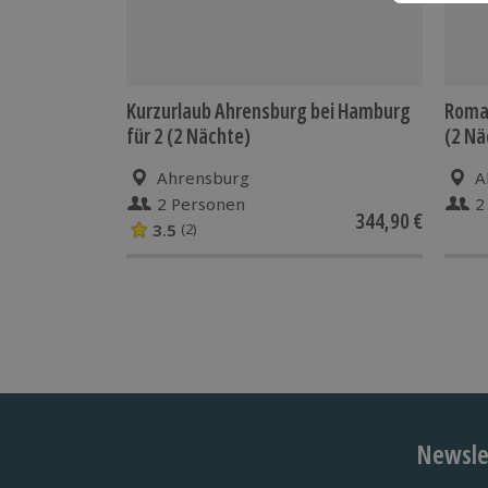
Kurzurlaub Ahrensburg bei Hamburg
Roman
für 2 (2 Nächte)
(2 Nä
Ahrensburg
A
2 Personen
2
344,90 €
3.5
(2)
Newslet