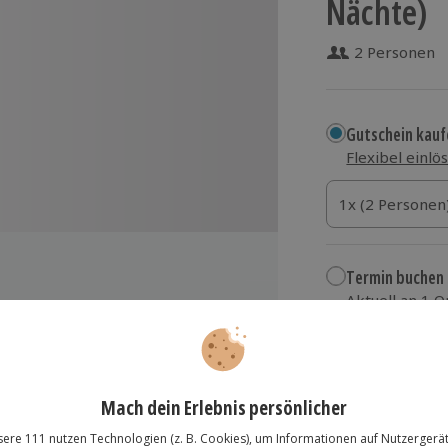
Nächte)
2 Personen
Gutschein kauf
Flexibel einlö
1x (2 Personen)
1x (2 Personen
1x (2 Personen
Termin buchen
Aktuell an 1 O
Wähle im nächs
Hotel am Schloss Ahrensburg
549,90 €
zzgl. Versand
(inkl.