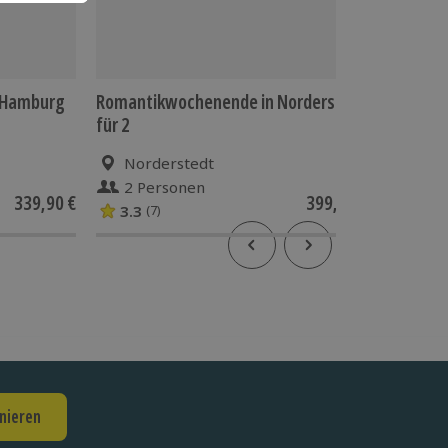
i Hamburg
Romantikwochenende in Norderstedt
Städtere
für 2
Norderstedt
Bol
2 Personen
2 P
339,90 €
399,90 €
3.3
(7)
nieren