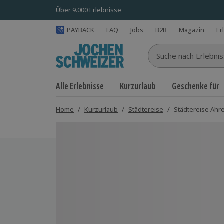
Über 9.000 Erlebnisse
PAYBACK
FAQ
Jobs
B2B
Magazin
Er
Suche nach Erlebnisse
Alle Erlebnisse
Kurzurlaub
Geschenke für
Home
/
Kurzurlaub
/
Städtereise
/
Städtereise Ahre
Bild 1 von 9