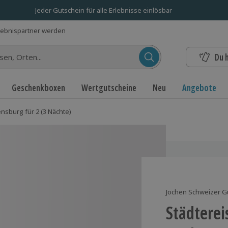
Jeder Gutschein für alle Erlebnisse einlösbar
lebnispartner werden
Du 
n...
Geschenkboxen
Wertgutscheine
Neu
Angebote
nsburg für 2 (3 Nächte)
Jochen Schweizer G
Städterei