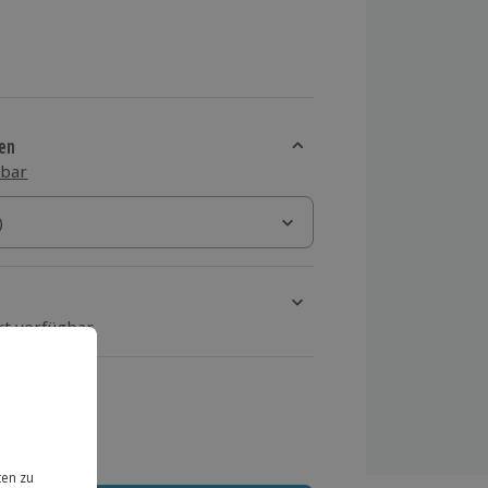
en
sbar
)
)
rt verfügbar
ten Schritt einen Termin aus
 MwSt.)