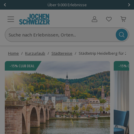
Über 9.000 Erlebnisse
Benutzerkonto
Suche nach Erlebnissen, Orten...
Home
/
Kurzurlaub
/
Städtereise
/
Städtetrip Heidelberg für 2 (2 
-15% CLUB DEAL
-15% CLU