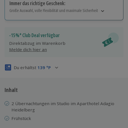
Immer das richtige Geschenk:
Große Auswahl, volle Flexibilität und maximale Sicherheit
Große Auswahl
Über 9.000 Erlebnisse.
Volle Flexibilität
-15%* Club Deal verfügbar
Jeder Gutschein für alle Erlebnisse einlösbar.
Direktabzug im Warenkorb
Maximale Sicherheit
Melde dich hier an
3 Jahre gültig & verlängerbar.
Du erhältst
139
°P
Inhalt
2 Übernachtungen im Studio im Aparthotel Adagio
Heidelberg
Frühstück