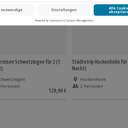
rreisen Schwetzingen für 2 (1
Städtetrip Hockenheim für 
t)
Nacht)
chwetzingen
Hockenheim
 Personen
2 Personen
129,90 €