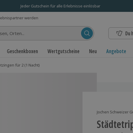
Jeder Gutschein für alle Erlebnisse einlösbar
lebnispartner werden
Du 
n...
Geschenkboxen
Wertgutscheine
Neu
Angebote
tzingen für 2 (1 Nacht)
Jochen Schweizer G
Städtetri