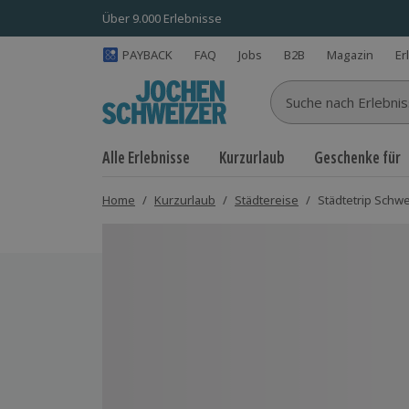
Über 9.000 Erlebnisse
PAYBACK
FAQ
Jobs
B2B
Magazin
Er
Suche nach Erlebnisse
Alle Erlebnisse
Kurzurlaub
Geschenke für
Home
/
Kurzurlaub
/
Städtereise
/
Städtetrip Schwe
Bild 1 von 9