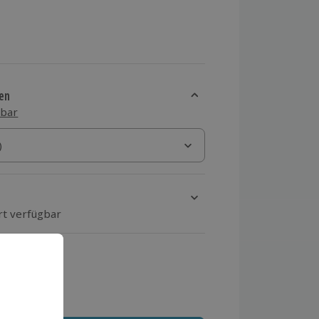
en
sbar
)
)
rt verfügbar
ten Schritt einen Termin aus
 MwSt.)