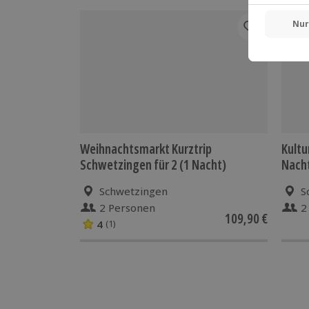
Weihnachtsmarkt Kurztrip
Kultu
Schwetzingen für 2 (1 Nacht)
Nach
Schwetzingen
S
2 Personen
2
109,90 €
4
(1)