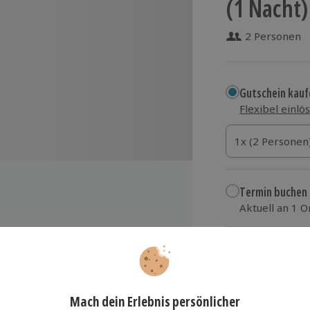
(1 Nacht)
2 Personen
Gutschein kauf
Flexibel einlö
1x (2 Personen)
1x (2 Personen
1x (2 Personen
Termin buchen
Aktuell an 1 O
Wähle im nächs
109,90 €
l ACHAT Schwetzingen
zzgl. Versand
(inkl.