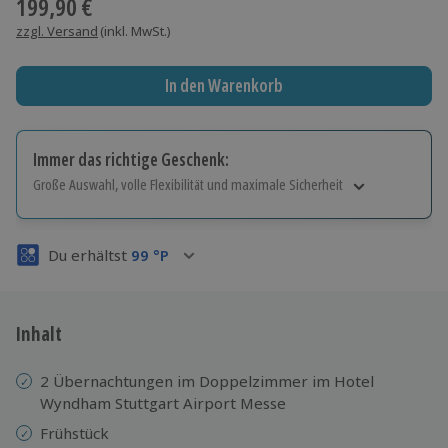
199,90 €
zzgl. Versand
(inkl. MwSt.)
In den Warenkorb
Immer das richtige Geschenk:
Große Auswahl, volle Flexibilität und maximale Sicherheit
Große Auswahl
Über 9.000 Erlebnisse.
Du erhältst
99
°P
Volle Flexibilität
Jeder Gutschein für alle Erlebnisse einlösbar.
Maximale Sicherheit
3 Jahre gültig & verlängerbar.
Inhalt
2 Übernachtungen im Doppelzimmer im Hotel
Wyndham Stuttgart Airport Messe
Frühstück