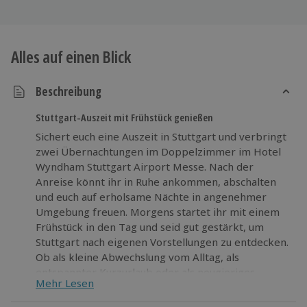
Alles auf einen Blick
Beschreibung
Stuttgart-Auszeit mit Frühstück genießen
Sichert euch eine Auszeit in Stuttgart und verbringt
zwei Übernachtungen im Doppelzimmer im Hotel
Wyndham Stuttgart Airport Messe. Nach der
Anreise könnt ihr in Ruhe ankommen, abschalten
und euch auf erholsame Nächte in angenehmer
Umgebung freuen. Morgens startet ihr mit einem
Frühstück in den Tag und seid gut gestärkt, um
Stuttgart nach eigenen Vorstellungen zu entdecken.
Ob als kleine Abwechslung vom Alltag, als
entspannter Kurzurlaub oder als neugieriges
Mehr Lesen
Wochenende in der Stadt – dieser Städtetrip
verbindet komfortable Übernachtungen mit dem