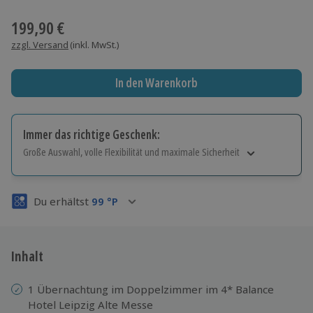
Wähle im nächsten Schritt einen Termin aus
199,90 €
zzgl. Versand
(inkl. MwSt.)
In den Warenkorb
Immer das richtige Geschenk:
Große Auswahl, volle Flexibilität und maximale Sicherheit
Große Auswahl
Über 9.000 Erlebnisse.
Du erhältst
99
°P
Volle Flexibilität
Jeder Gutschein für alle Erlebnisse einlösbar.
Maximale Sicherheit
3 Jahre gültig & verlängerbar.
Inhalt
1 Übernachtung im Doppelzimmer im 4* Balance
Hotel Leipzig Alte Messe