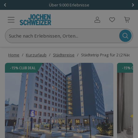
Über 9.000 Erlebnisse
Benutzerkonto
Suche nach Erlebnissen, Orten...
Home
/
Kurzurlaub
/
Städtereise
/
Städtetrip Prag für 2 (2 Nächte
-15% CLUB DEAL
-15% CLU