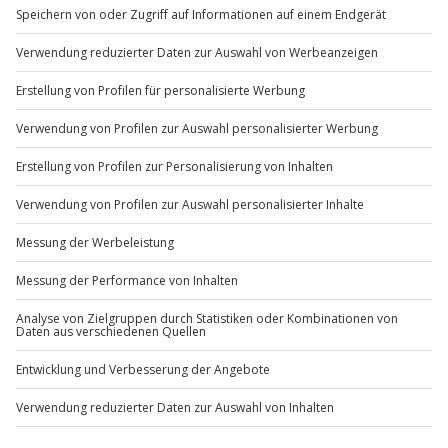
Mo-Fr: 8-20 Uhr | Sa: 10-16 Uhr
Du möchtest als Firma bestellen?
Sichere Dir attraktive Firmenkunden Vorteile.
+49 89 / 60 60 89 700
Mo-Fr: 9-17 Uhr
b2b@jochen-schweizer.de
www.b2b.jochen-schweizer.de/
Artikelnummer
:
61411
Andere Produkte entdecken