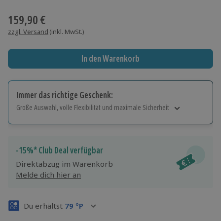
Wähle im nächsten Schritt einen Termin aus
159,90 €
zzgl. Versand
(inkl. MwSt.)
In den Warenkorb
Immer das richtige Geschenk:
Große Auswahl, volle Flexibilität und maximale Sicherheit
Große Auswahl
Über 9.000 Erlebnisse.
Volle Flexibilität
-15%* Club Deal verfügbar
Jeder Gutschein für alle Erlebnisse einlösbar.
Direktabzug im Warenkorb
Maximale Sicherheit
Melde dich hier an
3 Jahre gültig & verlängerbar.
Du erhältst
79
°P