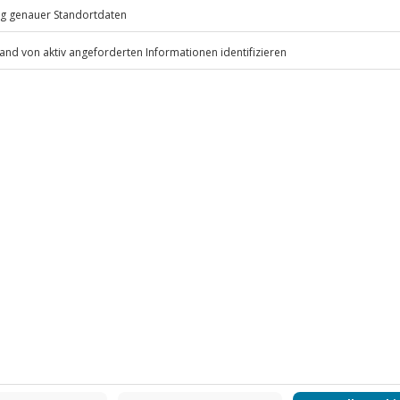
eiten, außer an bundesweiten
erfügbarkeit)
reis auf eine höhere Kategorie
.
Fr: 9-17 Uhr
www.b2b.jochen-schweizer.de/
 CLUB DEAL