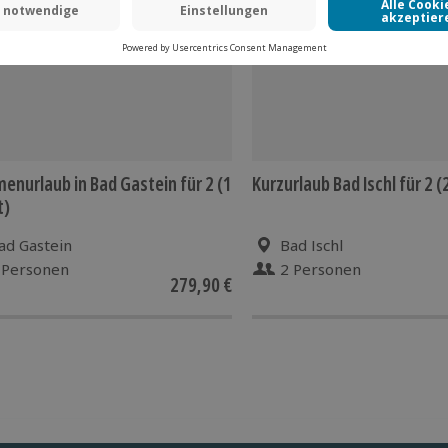
enurlaub in Bad Gastein für 2 (1
Kurzurlaub Bad Ischl für 2 
t)
ad Gastein
Bad Ischl
 Personen
2 Personen
279,90 €