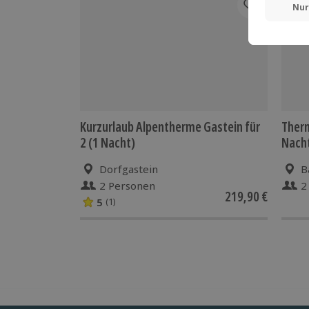
Kurzurlaub Alpentherme Gastein für
Therm
2 (1 Nacht)
Nach
Dorfgastein
B
2 Personen
2
219,90 €
5
(1)