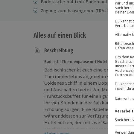
Badetasche mit Leih-Bademantel
Zugang zum hauseigenen TRAUN-SPA mit 2
Alles auf einen Blick
Beschreibung
Bad Ischl Thermenpause mit Hotelkomfort
Bad Ischl schenkt euch eine entspannte A
Thermenerlebnis angenehm verbindet. Ihr
Goldenes Schiff in einem Doppelzimmer 
und Abschalten bietet. Am Morgen erwarte
Frühstücksbuffet für einen guten Start in
ihr vier Stunden in der Salzkammergut 
Erholung sorgen. Eine Badetasche mit Le
währenddessen zur Verfügung. Zusätzlich
Hotel nutzen, der mit zwei Saunen und 
Möglichkeiten zum Entspannen bietet. Nut
Mehr Lesen