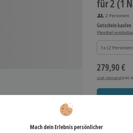
für 2 (1 
2 Personen
Gutschein kaufen
Flexibel einlösba
1x (2 Personen)
1x (2 Personen
1x (2 Personen
279,90 €
zzgl. Versand
(inkl.
21-22 qm) im Hotel Goldenes
Immer das rich
Große Auswahl, voll
herme