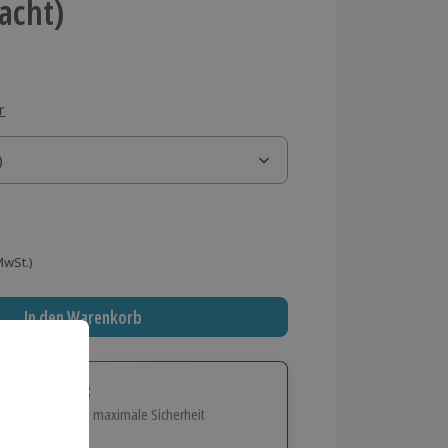
Nacht)
r
)
)
 MwSt.)
In den Warenkorb
tige Geschenk:
e Flexibilität und maximale Sicherheit