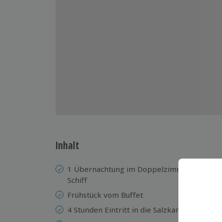
Inhalt
1 Übernachtung im Doppelzimmer Classic (
Schiff
Frühstück vom Buffet
4 Stunden Eintritt in die Salzkammergut-T