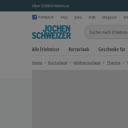
Über 9.000 Erlebnisse
PAYBACK
FAQ
Jobs
B2B
Magazin
Er
Suche nach Erlebnisse
Alle Erlebnisse
Kurzurlaub
Geschenke für
Home
/
Kurzurlaub
/
Wellnessurlaub
/
Therme
/
Bild 1 von 9