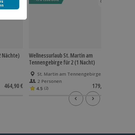
(2 Nächte)
Wellnessurlaub St. Martin am
Wohlfühl
Tennengebirge für 2 (1 Nacht)
Therme
St. Martin am Tennengebirge
Bad 
2 Personen
2 P
464,90 €
179,90 €
4.5
4.7
(2)
(6