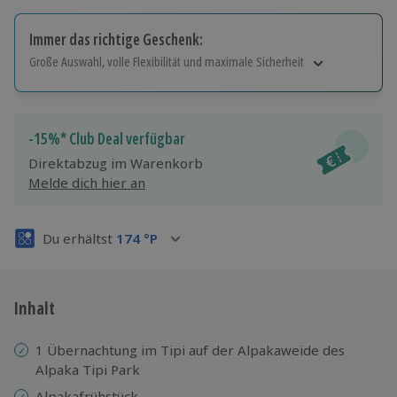
Immer das richtige Geschenk:
Große Auswahl, volle Flexibilität und maximale Sicherheit
Große Auswahl
Über 9.000 Erlebnisse.
Volle Flexibilität
-15%* Club Deal verfügbar
Jeder Gutschein für alle Erlebnisse einlösbar.
Direktabzug im Warenkorb
Maximale Sicherheit
Melde dich hier an
3 Jahre gültig & verlängerbar.
Du erhältst
174
°P
Inhalt
1 Übernachtung im Tipi auf der Alpakaweide des
Alpaka Tipi Park
Alpakafrühstück