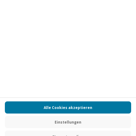
Vertrag widerrufen
FAQs
Kontakt
Zahlungsarten
Über uns
Magazin
Jobs
Partnerprogramm
PAYBACK
Versand und Lieferung
Presse
AGB
Cookie Einstellungen
Datenschutz
Nutzungsbedingungen
Online-Marktplatz
Barrierefreiheit
Grounding Page
Compliance
Impressum
RECHNUNG