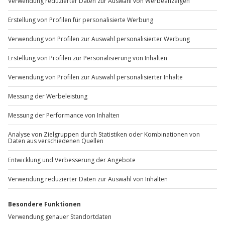
Sichere Dir attraktive Firmenkunden Vorteile.
+49 89 / 60 60 89 700
Mo-Fr: 9-17 Uhr
b2b@jochen-schweizer.de
www.b2b.jochen-schweizer.de/
Artikelnummer
:
48245
Andere Produkte entdecken