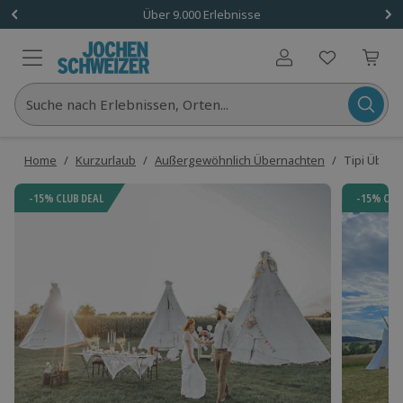
Über 9.000 Erlebnisse
Benutzerkonto
Suche nach Erlebnissen, Orten...
Home
/
Kurzurlaub
/
Außergewöhnlich Übernachten
/
Tipi Übern
-15% CLUB DEAL
-15% CLU