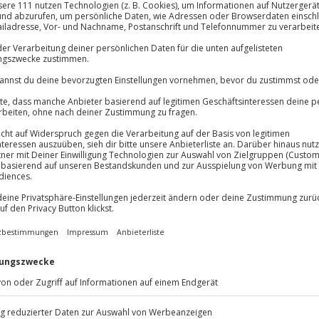
Große Auswahl, voll
lösung übertragbar.
Details
Große Auswa
Über 9.000 Erle
Volle Flexibil
-15%* Club Dea
Jeder Gutschein
Direktabzug 
Maximale Sic
Melde dich hie
3 Jahre gültig 
chalten? Wie wäre es denn mit
Du erhältst
nkastel-Kues?
Der Campingpark
or-Aktivitäten wie Wandern auf
 oder entspannte Spaziergänge
em ereignisreichen Tag könnt ihr
schaft entspannen und den Blick
erge genießen.
hnliche Übernachtung im Fass
nkastel-Kues und
genießt euer