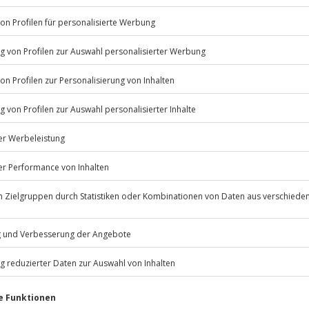
Listenansicht
© OpenStreetMaps
nnerstags zu bestimmten
icht
Jahre
eider nicht möglich
Jochen Schweizer
GmbH
Mühldorfstraße 8
81671
München
eiten, außer an bundesweiten