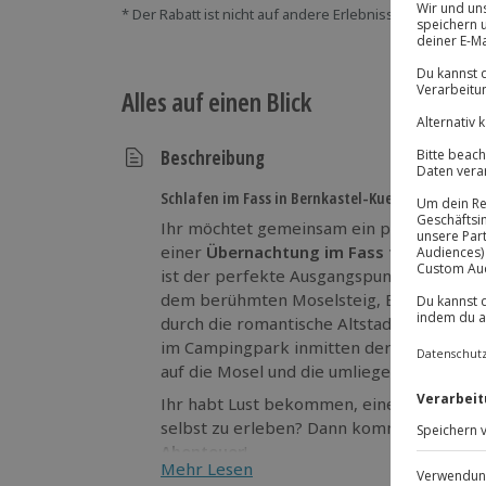
* Der Rabatt ist nicht auf andere Erlebnisse bei der Ein
Alles auf einen Blick
Beschreibung
Schlafen im Fass in Bernkastel-Kues
Ihr möchtet gemeinsam ein paar Tage abs
einer
Übernachtung im Fass für 2 in Ber
ist der perfekte Ausgangspunkt für Outdo
dem berühmten Moselsteig, Bootsfahrten
durch die romantische Altstadt. Nach ein
im Campingpark inmitten der grünen Land
auf die Mosel und die umliegenden Weinb
Ihr habt Lust bekommen, eine außergewö
selbst zu erleben? Dann kommt nach Ber
Abenteuer
!
Mehr Lesen