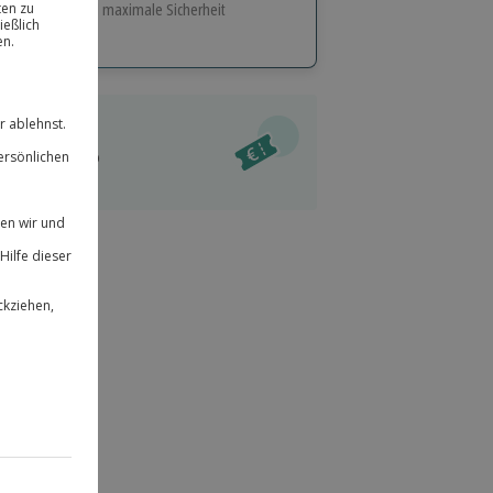
e Flexibilität und maximale Sicherheit
hl
bnisse.
ität
l verfügbar
 für alle Erlebnisse einlösbar.
im Warenkorb
herheit
r an
& verlängerbar.
94
°P