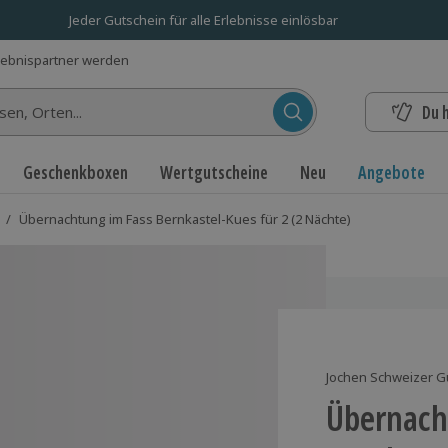
Jeder Gutschein für alle Erlebnisse einlösbar
lebnispartner werden
Du 
n...
Geschenkboxen
Wertgutscheine
Neu
Angebote
/
Übernachtung im Fass Bernkastel-Kues für 2 (2 Nächte)
Jochen Schweizer G
Übernach