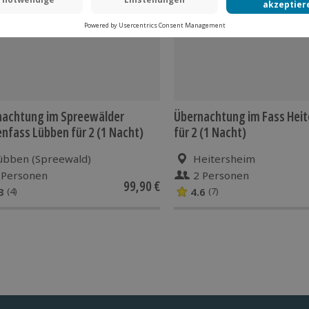
nachtung im Spreewälder
Übernachtung im Fass Hei
nfass Lübben für 2 (1 Nacht)
für 2 (1 Nacht)
übben (Spreewald)
Heitersheim
 Personen
2 Personen
99,90 €
3
4.6
(4)
(7)