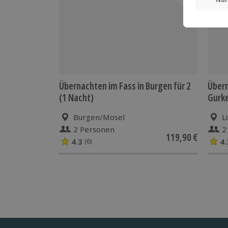
Übernachten im Fass in Burgen für 2
Über
(1 Nacht)
Gurke
Burgen/Mosel
L
2 Personen
2
119,90 €
4.3
4.
(6)