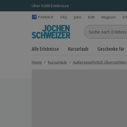
Über 9.000 Erlebnisse
PAYBACK
FAQ
Jobs
B2B
Magazin
Er
Suche nach Erlebnisse
Alle Erlebnisse
Kurzurlaub
Geschenke für
Home
/
Kurzurlaub
/
Außergewöhnlich Übernachten
Bild 1 von 7