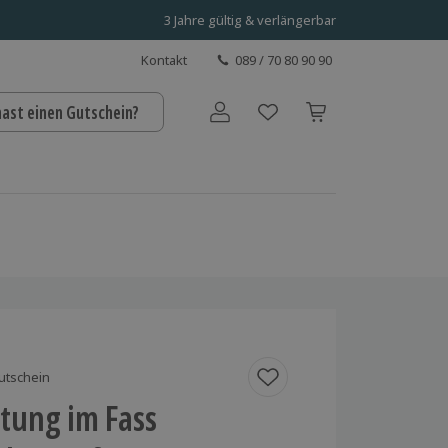
3 Jahre gültig & verlängerbar
Kontakt
089 / 70 80 90 90
hast einen Gutschein?
Benutzerkonto
utschein
tung im Fass