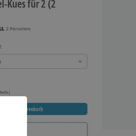
l-Kues für 2 (2
2 Personen
 aus 8 Bewertungen
r
)
)
 MwSt.)
In den Warenkorb
tige Geschenk: