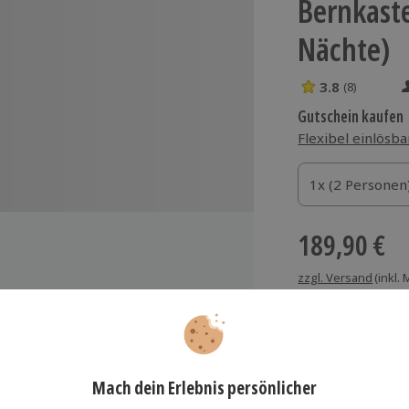
Bernkaste
Nächte)
3.8
(8)
3.8 Sterne von 5
Gutschein kaufen
Flexibel einlösba
1x (2 Personen)
1x (2 Personen
1x (2 Personen
189,90 €
zzgl. Versand
(inkl.
m KNAUS Campingpark Bernkastel-
Immer das rich