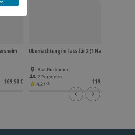
tersheim
Übernachtung im Fass für 2 (1 Nacht)
Übernac
(1 Nach
Bad Dürkheim
Volk
2 Personen
2 P
169,90 €
119,90 €
4.2
4.7
(43)
(