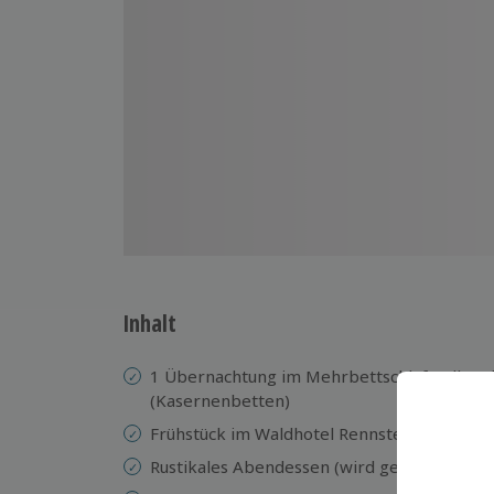
Inhalt
1 Übernachtung im Mehrbettschlafstollen
(Kasernenbetten)
Frühstück im Waldhotel Rennsteighöhe
Rustikales Abendessen (wird gemeinsam ge