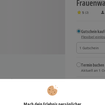
Frauenwa
5
(2)
5 Sterne von 5 
Gutschein kauf
Flexibel einlö
1 Gutschein
1 Gutschein
1 Gutschein
Termin buchen
Aktuell an 1 O
Wähle im nächs
 des Bunkermuseums
134,90 €
zzgl. Versand
(inkl.
kocht)