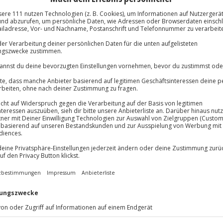
und mehr
 Rennsteighöhe
Immer das rich
lösung übertragbar.
Details
Große Auswahl, voll
Große Auswa
Über 9.000 Erle
Volle Flexibil
-15%* Club Dea
Jeder Gutschein
Direktabzug 
Maximale Sic
Melde dich hie
3 Jahre gültig 
R noch lebendig. Kein Wunder,
 aus dem Jahr 1976 wurde alles
Du erhältst
ende war. Das schöne dabei:
ch ein umfangreiches
ng, Wachablösung und
sen, das dich ins Jahr der