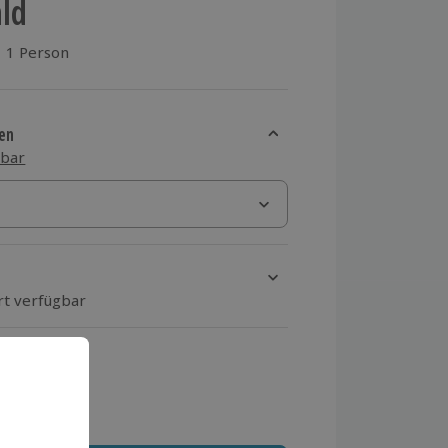
ld
1 Person
aus 2 Bewertungen
en
sbar
rt verfügbar
ten Schritt einen Termin aus
 MwSt.)