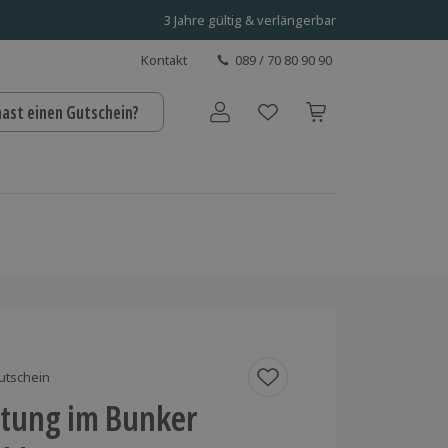
3 Jahre gültig & verlängerbar
Kontakt
089 / 70 80 90 90
hast einen Gutschein?
Benutzerkonto
utschein
tung im Bunker