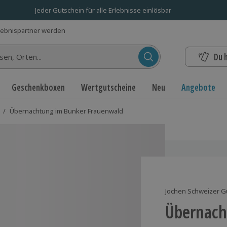
Jeder Gutschein für alle Erlebnisse einlösbar
lebnispartner werden
Du 
n...
Geschenkboxen
Wertgutscheine
Neu
Angebote
/
Übernachtung im Bunker Frauenwald
Jochen Schweizer G
Übernach