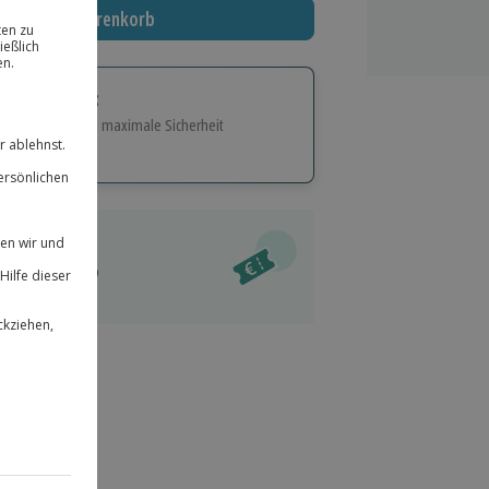
In den Warenkorb
tige Geschenk:
e Flexibilität und maximale Sicherheit
hl
bnisse.
ität
l verfügbar
 für alle Erlebnisse einlösbar.
im Warenkorb
herheit
r an
& verlängerbar.
67
°P