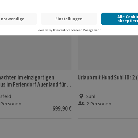
enfrei, vegetarisch, vegan) auf
 inbegriffen
achten im einzigartigen
Urlaub mit Hund Suhl für 2 
us im Feriendorf Auenland für 2
chte)
isfeld
Suhl
 Personen
2 Personen
699,90 €