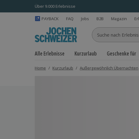
Über 9.000 Erlebnisse
PAYBACK
FAQ
Jobs
B2B
Magazin
Er
Suche nach Erlebnisse
Alle Erlebnisse
Kurzurlaub
Geschenke für
Home
/
Kurzurlaub
/
Außergewöhnlich Übernachten
Bild 1 von 6