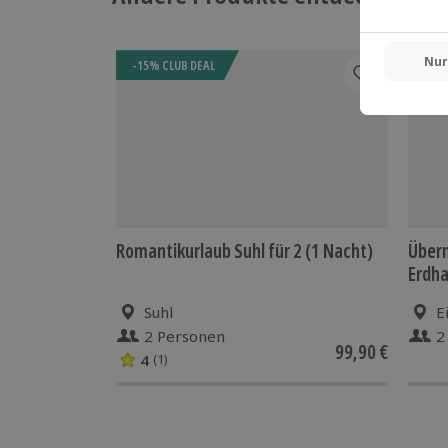
Wache
Check-In: ab 17:00 Uhr
Kostenfreier Parkplatz
-15% CLUB DEAL
Spezifische Gerichte (laktosefrei, glut
Anfrage möglich
Hin- und Rückreise sind im Preis nicht
Romantikurlaub Suhl für 2 (1 Nacht)
Übern
Erdha
(3 Nä
Suhl
E
2 Personen
2
99,90 €
4
(1)