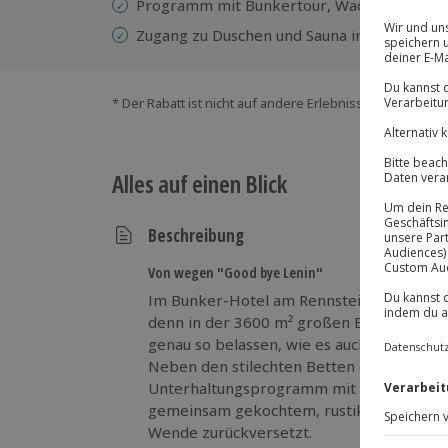
Programm mit Bunkertour, Wachablösung 
Zugang zu Duschen und Sauna im Waldhotel
* Der Rabatt ist nicht auf andere Erlebnisse bei der Ein
Alles auf einen Blick
Beschreibung
Von wegen "Good bye Lenin"
Im Bunker-Hotel am Rennsteig ist die DD
denn in der 3600 m² großen Bunkeranlage
genau so belassen, wie es auch vor der W
Neben den stilechten Betten erwartet di
Unterhaltungsprogramm mit Bunkerführu
gemeinsam gekochtem, rustikalem Abendes
Wende zurückversetzt.