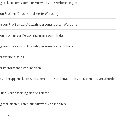
ne unvergessliche Nacht ins Jahr
Listenansicht
© OpenStreetMaps
 bestimmten Terminen verfügbar
icht
ahre (ab 14 Jahren in Begleitung
 nach Absprache mit dem
Jochen Schweizer
GmbH