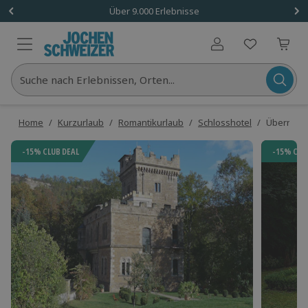
Über 9.000 Erlebnisse
Benutzerkonto
Suche nach Erlebnissen, Orten...
Home
/
Kurzurlaub
/
Romantikurlaub
/
Schlosshotel
/
Übernacht
-15% CLUB DEAL
-15% CLU