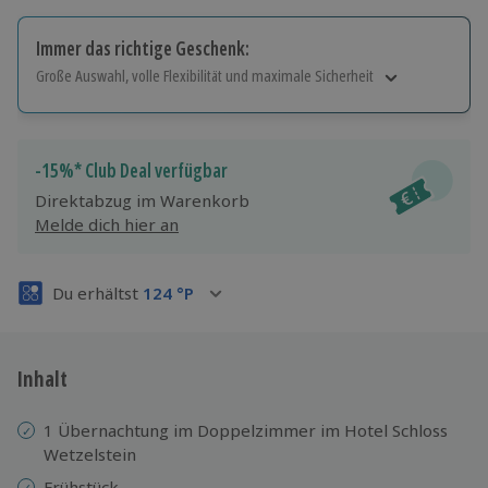
Immer das richtige Geschenk:
Große Auswahl, volle Flexibilität und maximale Sicherheit
Große Auswahl
Über 9.000 Erlebnisse.
Volle Flexibilität
-15%* Club Deal verfügbar
Jeder Gutschein für alle Erlebnisse einlösbar.
Direktabzug im Warenkorb
Maximale Sicherheit
Melde dich hier an
3 Jahre gültig & verlängerbar.
Du erhältst
124
°P
Inhalt
1 Übernachtung im Doppelzimmer im Hotel Schloss
Wetzelstein
Frühstück