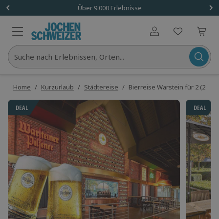
Über 9.000 Erlebnisse
Benutzerkonto
Suche nach Erlebnissen, Orten...
Home
/
Kurzurlaub
/
Städtereise
/
Bierreise Warstein für 2 (2 Näc
DEAL
DEAL