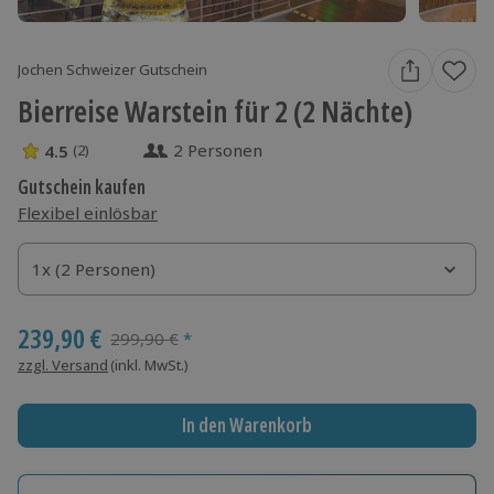
Jochen Schweizer Gutschein
Bierreise Warstein für 2 (2 Nächte)
2 Personen
4.5
(2)
4.5 Sterne von 5 aus 2 Bewertungen
Gutschein kaufen
Flexibel einlösbar
1x (2 Personen)
1x (2 Personen)
1x (2 Personen)
239,90 €
Streichpreis
299,90 €
*
zzgl. Versand
(inkl. MwSt.)
In den Warenkorb