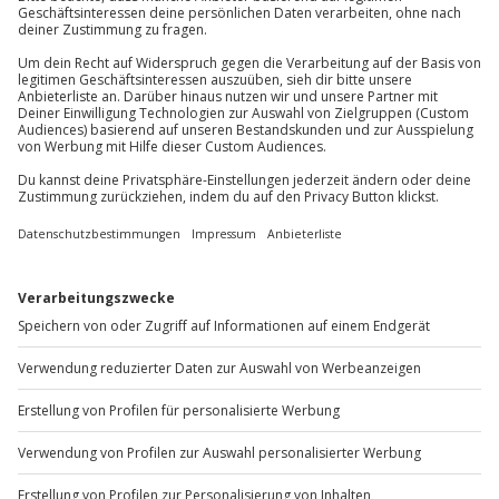
Hinweis
auf Anfrage möglich
81671
München
Hin- und Rückreise sind im Preis nicht inbegriffen
Du erreichst uns telefonisch zu folgenden Zeiten,
außer an bundesweiten Feiertagen:
Mo-Fr: 8-20 Uhr | Sa: 10-16 Uhr
Du möchtest als Firma bestellen?
Sichere Dir attraktive Firmenkunden Vorteile.
+49 89 / 60 60 89 700
Mo-Fr: 9-17 Uhr
b2b@jochen-schweizer.de
www.b2b.jochen-schweizer.de/
Artikelnummer
:
46936