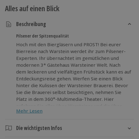
Alles auf einen Blick
Beschreibung
Pilsener der Spitzenqualität
Hoch mit den Biergläsern und PROST! Bei eurer
Bierreise nach Warstein werdet ihr zum Pilsener-
Experten. Ihr übernachtet im gemütlichen und
modernen 3* Gästehaus Warsteiner Welt. Nach
dem leckeren und vielfältigen Frühstück kann es auf
Entdeckungsreise gehen. Werfen Sie einen Blick
hinter die Kulissen der Warsteiner Brauerei. Bevor
Sie die Brauerei selbst besichtigen, nehmen Sie
Platz in dem 360°-Multimedia-Theater. Hier
erfahren Sie alles über Warsteiner und die über
Mehr Lesen
270-jährige Brautradition. Nach der Vorführung
geht es dann mit der Besucherbahn über das
Betriebsgelände, das rund 63 Fußballfelder groß
Die wichtigsten Infos
ist. Sie fahren durch das Sudhaus, vorbei an