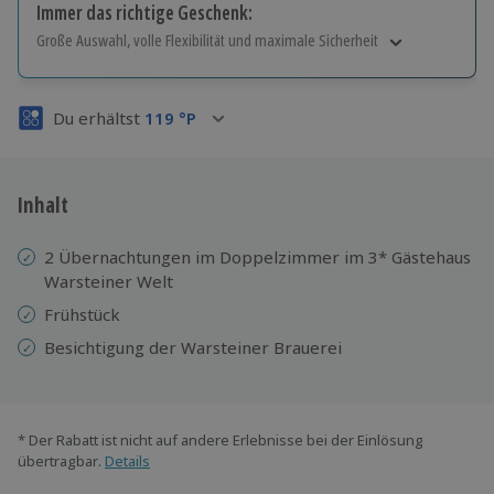
Immer das richtige Geschenk:
Große Auswahl, volle Flexibilität und maximale Sicherheit
Große Auswahl
Über 9.000 Erlebnisse.
Du erhältst
119
°P
Volle Flexibilität
Jeder Gutschein für alle Erlebnisse einlösbar.
Maximale Sicherheit
3 Jahre gültig & verlängerbar.
Inhalt
2 Übernachtungen im Doppelzimmer im 3* Gästehaus
Warsteiner Welt
Frühstück
Besichtigung der Warsteiner Brauerei
* Der Rabatt ist nicht auf andere Erlebnisse bei der Einlösung
übertragbar.
Details