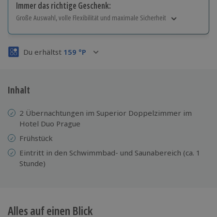
Immer das richtige Geschenk:
Große Auswahl, volle Flexibilität und maximale Sicherheit
Große Auswahl
Über 9.000 Erlebnisse.
Du erhältst
159
°P
Volle Flexibilität
Jeder Gutschein für alle Erlebnisse einlösbar.
Maximale Sicherheit
3 Jahre gültig & verlängerbar.
Inhalt
2 Übernachtungen im Superior Doppelzimmer im
Hotel Duo Prague
Frühstück
Eintritt in den Schwimmbad- und Saunabereich (ca. 1
Stunde)
Alles auf einen Blick