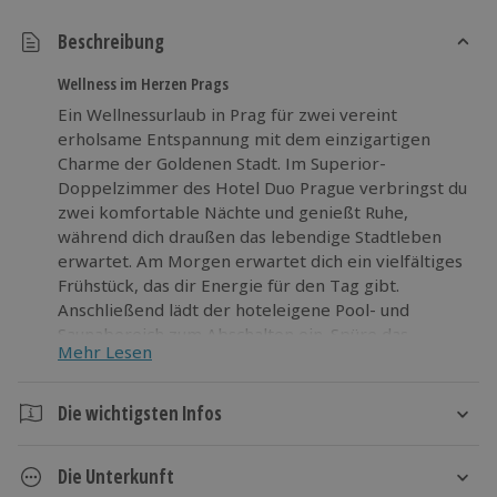
Beschreibung
Wellness im Herzen Prags
Ein Wellnessurlaub in Prag für zwei vereint
erholsame Entspannung mit dem einzigartigen
Charme der Goldenen Stadt. Im Superior-
Doppelzimmer des Hotel Duo Prague verbringst du
zwei komfortable Nächte und genießt Ruhe,
während dich draußen das lebendige Stadtleben
erwartet. Am Morgen erwartet dich ein vielfältiges
Frühstück, das dir Energie für den Tag gibt.
Anschließend lädt der hoteleigene Pool- und
Saunabereich zum Abschalten ein. Spüre das
Mehr Lesen
angenehm warme Wasser und genieße die
wohltuende Wärme der Sauna, um Körper und Geist
in Einklang zu bringen. Nach deiner Auszeit im
Die wichtigsten Infos
Wellnessbereich kannst du die historischen Gassen,
Dauer
die beeindruckende Architektur und die kulturellen
Die Unterkunft
Sehenswürdigkeiten Prags entdecken. Dieser
3 Tage