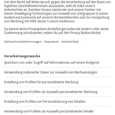
Kinder im Zimmer der Eltern (kostenfrei bis 2
Mo-Fr: 8-20 Uhr | Sa: 10-16 Uhr
Jahre)
Parkplatz
Du möchtest als Firma bestellen?
Sichere Dir attraktive Firmenkunden Vorteile.
+49 89 / 60 60 89 700
Mo-Fr: 9-17 Uhr
b2b@jochen-schweizer.de
www.b2b.jochen-schweizer.de/
Artikelnummer
:
65294
Andere Produkte entdecken