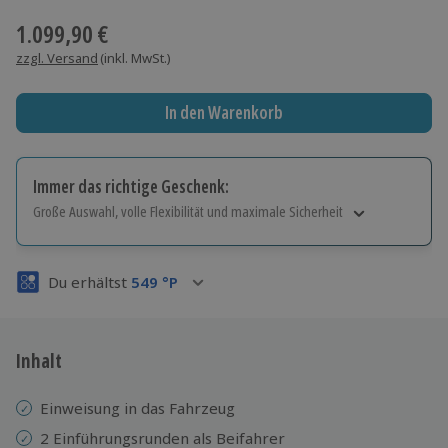
1.099,90 €
zzgl. Versand
(inkl. MwSt.)
In den Warenkorb
Immer das richtige Geschenk:
Große Auswahl, volle Flexibilität und maximale Sicherheit
Große Auswahl
Über 9.000 Erlebnisse.
Du erhältst
549
°P
Volle Flexibilität
Jeder Gutschein für alle Erlebnisse einlösbar.
Maximale Sicherheit
3 Jahre gültig & verlängerbar.
Inhalt
Einweisung in das Fahrzeug
2 Einführungsrunden als Beifahrer