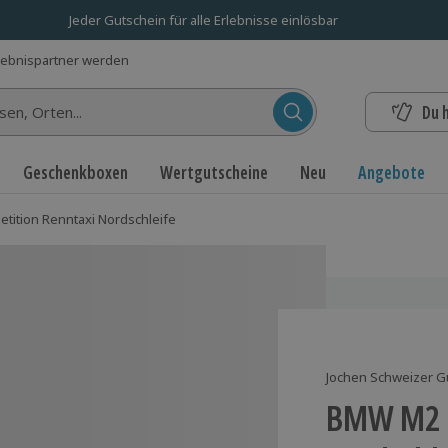
Jeder Gutschein für alle Erlebnisse einlösbar
lebnispartner werden
Du 
n...
Geschenkboxen
Wertgutscheine
Neu
Angebote
ition Renntaxi Nordschleife
Jochen Schweizer G
BMW M2 C