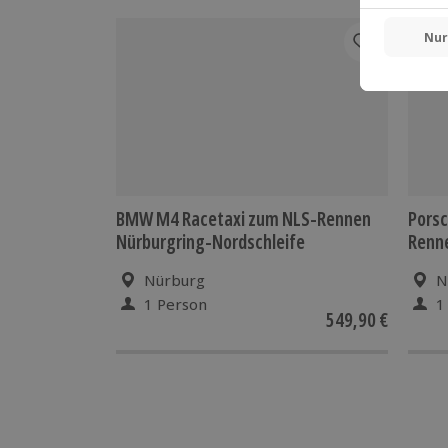
-15%
BMW M4 Racetaxi zum NLS-Rennen
Porsc
Nürburgring-Nordschleife
Renn
Nürburg
N
1 Person
1
549,90 €