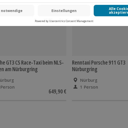
 CLUB DEAL
he GT3 CS Race-Taxi beim NLS-
Renntaxi Porsche 911 GT3
en am Nürburgring
Nürburgring
ürburg
Nürburg
 Person
1 Person
649,90 €