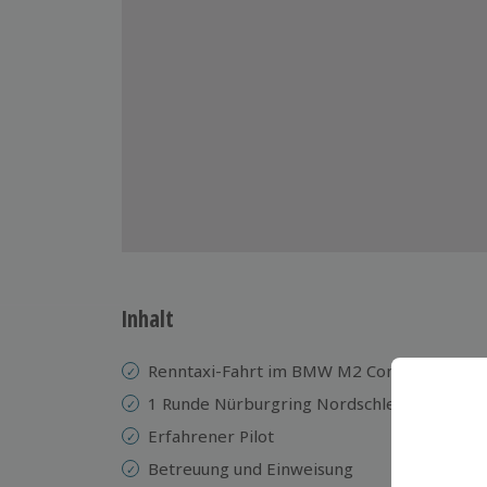
Inhalt
Renntaxi-Fahrt im BMW M2 Competition
1 Runde Nürburgring Nordschleife
Erfahrener Pilot
Betreuung und Einweisung