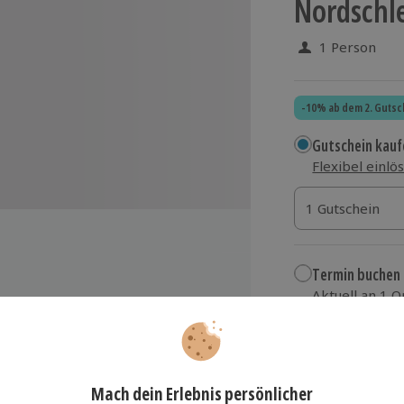
Nordschle
1 Person
-10% ab dem 2. Gutsc
Gutschein kauf
Flexibel einlö
1 Gutschein
1 Gutschein
1 Gutschein
Termin buchen
Aktuell an 1 O
Wähle im nächs
489,90 €
zzgl. Versand
(inkl.