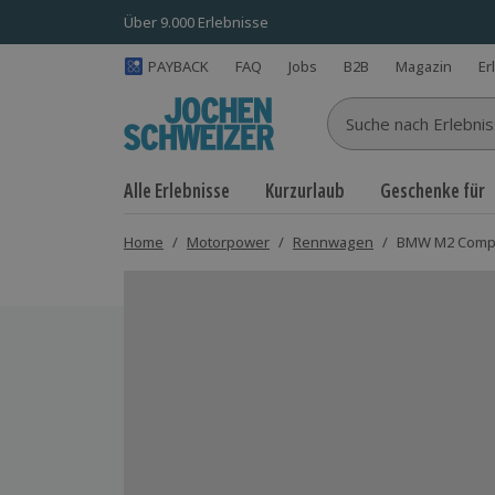
Über 9.000 Erlebnisse
PAYBACK
FAQ
Jobs
B2B
Magazin
Er
Suche nach Erlebnisse
Alle Erlebnisse
Kurzurlaub
Geschenke für
Home
/
Motorpower
/
Rennwagen
/
BMW M2 Compet
Bild 1 von 5