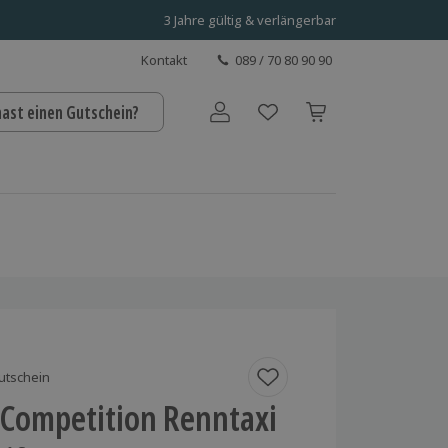
3 Jahre gültig & verlängerbar
Kontakt
089 / 70 80 90 90
hast einen Gutschein?
Benutzerkonto
utschein
ompetition Renntaxi