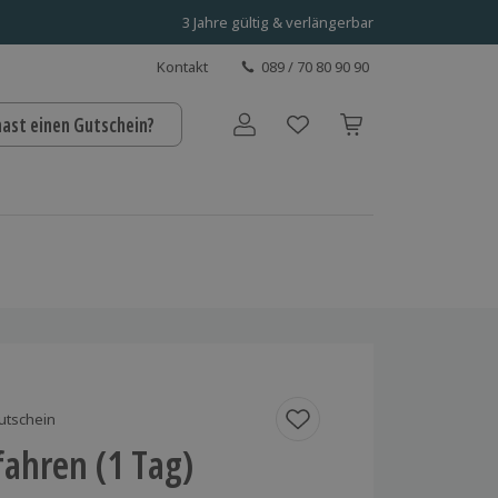
3 Jahre gültig & verlängerbar
Kontakt
089 / 70 80 90 90
hast einen Gutschein?
Benutzerkonto
utschein
fahren (1 Tag)