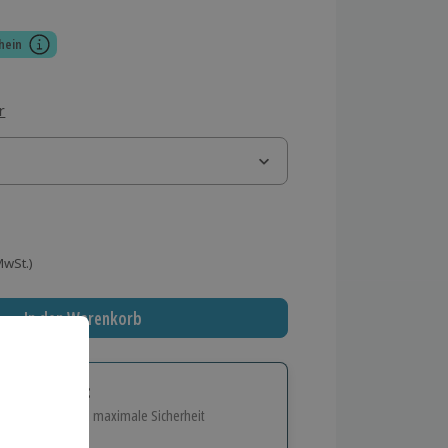
hein
r
 MwSt.)
In den Warenkorb
tige Geschenk:
e Flexibilität und maximale Sicherheit