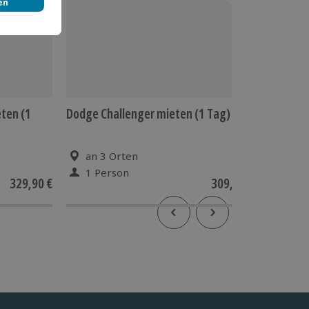
ten (1
Dodge Challenger mieten (1 Tag)
Corvett
Anzing
an 3 Orten
Anz
1 Person
1 Pe
329,90 €
309,90 €