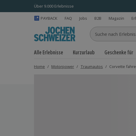
Über 9.000 Erlebnisse
PAYBACK
FAQ
Jobs
B2B
Magazin
Er
Suche nach Erlebnisse
Alle Erlebnisse
Kurzurlaub
Geschenke für
Home
/
Motorpower
/
Traumautos
/
Corvette fahre
Bild 1 von 5