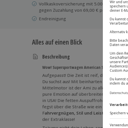
Vollkaskoversicherung mit 5.000 € Selbstbe
gegen Zuzahlung von 69,00 € pro Tag auf 
Endreinigung
Alles auf einen Blick
Beschreibung
Wow! Supersportwagen American Style
Aufgepasst! Die Zeit ist reif, die
beste Cor
Du suchst aus! Mit beinharten 482 PS und 
Mittelmotor ist der Ami zu allen Schandtat
pure Emotion auf überbreiten Schlappen.
in USA! Die fetten Auspuffrohre produzie
fegst über die Straße wie ein Blitz. Beim
F
ahrvergnügen, Stil und Leistung
großge
der Extraklasse!
Träume nicht dein Leben, sondern
lebe d