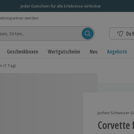
Jeder Gutschein für alle Erlebnisse einlösbar
lebnispartner werden
Du 
n...
Geschenkboxen
Wertgutscheine
Neu
Angebote
n (1 Tag)
Jochen Schweizer G
Corvette 