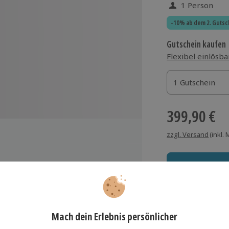
1 Person
-10% ab dem 2. Gutsc
Gutschein kaufen
Flexibel einlösba
1 Gutschein
1 Gutschein
1 Gutschein
399,90 €
zzgl. Versand
(inkl.
Immer das rich
Große Auswahl, voll