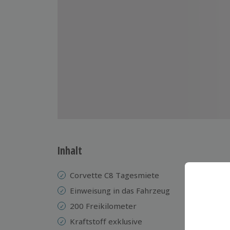
Inhalt
Corvette C8 Tagesmiete
Einweisung in das Fahrzeug
200 Freikilometer
Kraftstoff exklusive