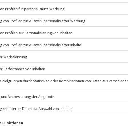
Listenansicht
© OpenStreetMaps
icht
erfügbar.
d. 3 Jahre in Besitz)
Jochen Schweizer
GmbH
 Ausnahmefällen auch in bar
Mühldorfstraße 8
81671
München
eiten, außer an bundesweiten