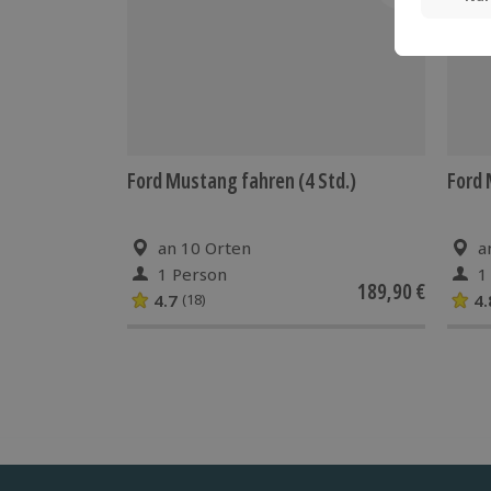
Ford Mustang fahren (4 Std.)
Ford
an 10 Orten
a
1 Person
1
189,90 €
4.7
4.
(18)