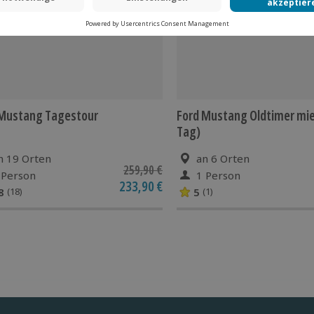
 Mustang Tagestour
Ford Mustang Oldtimer mie
Tag)
n 19 Orten
an 6 Orten
259,90 €
 Person
1 Person
233,90 €
8
5
(18)
(1)