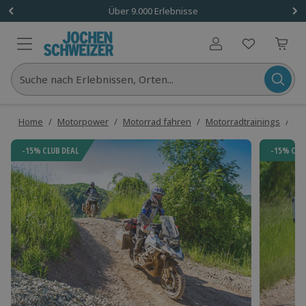
Über 9.000 Erlebnisse
Benutzerkonto
Suche nach Erlebnissen, Orten...
Home
/
Motorpower
/
Motorrad fahren
/
Motorradtrainings
/
En
-15% CLUB DEAL
-15% CLU