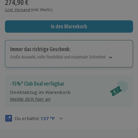
274,90 €
zzgl. Versand
(inkl. MwSt.)
In den Warenkorb
Immer das richtige Geschenk:
Große Auswahl, volle Flexibilität und maximale Sicherheit
Große Auswahl
Über 9.000 Erlebnisse.
Volle Flexibilität
-15%* Club Deal verfügbar
Jeder Gutschein für alle Erlebnisse einlösbar.
Direktabzug im Warenkorb
Maximale Sicherheit
Melde dich hier an
3 Jahre gültig & verlängerbar.
Du erhältst
137
°P