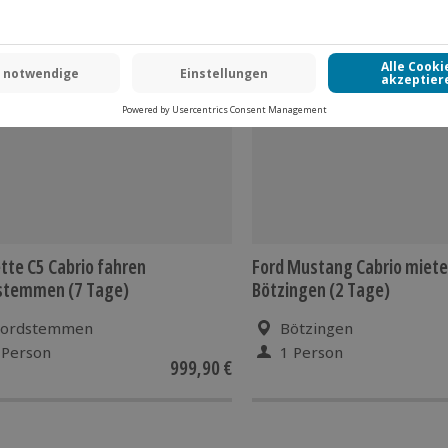
tte C5 Cabrio fahren
Ford Mustang Cabrio miet
stemmen (7 Tage)
Bötzingen (2 Tage)
ordstemmen
Bötzingen
 Person
1 Person
999,90 €