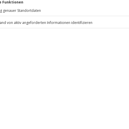
Mühldorfstraße 8
ahr in Besitz)
81671
München
C-Karte)
eiten, außer an bundesweiten
rd das Erlebnis verschoben (die
r)
ausweis/Reisepass
.
Fr: 9-17 Uhr
www.b2b.jochen-schweizer.de/