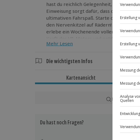
hast du reichlich Gelegenheit, deine Neug
Einweisung sorgt dafür, dass du bestens v
ultimativen Fahrspaß. Starte dein Erleb
den Nervenkitzel auf Rädern! Miete den Ford Mustang GT in Laatzen und
erlebe ein Wochenende voller Abenteuer 
Kraft des V8-Motors und entdecke Neues!
Mehr Lesen
Die wichtigsten Infos
Dauer
Kartenansicht
Ca. 2 Tage
Verfügbarkeit / Termine
Karte in Großans
Ganzjährig zu bestimmten Terminen v
Du hast noch Fragen?
Teilnahmebedingungen
Mindestalter: 21 Jahre
Normale physische und psychische Ve