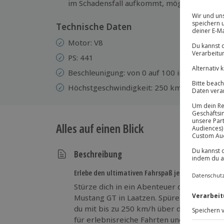
im Schadensfall aufkommt, möglich)
Technische Daten
Motor: V8
PS: 441
Beschleunigung: von 0 auf 100 in 5 sek.
Höchstgeschwindigkeit: 250 km/h
Alles auf einen Blick
Beschreibung
Erlebe den ultimativen Fahrspaß jetzt!
Stürze dich in ein Abenteuer der besonde
Mustang GT in Laatzen. Spüre die Kraft d
du mit bis zu 250 km/h über die Straßen 
für erlebnisreiche Fahrten und entdecke 