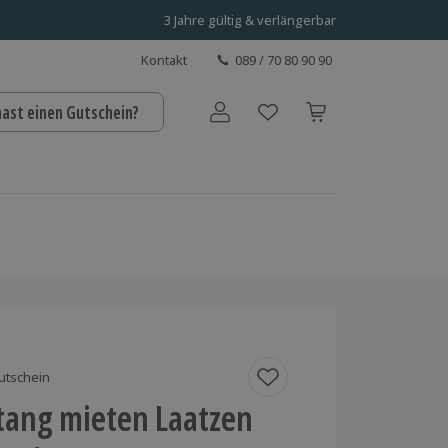
3 Jahre gültig & verlängerbar
Kontakt
089 / 70 80 90 90
hast einen Gutschein?
Benutzerkonto
utschein
tang mieten Laatzen