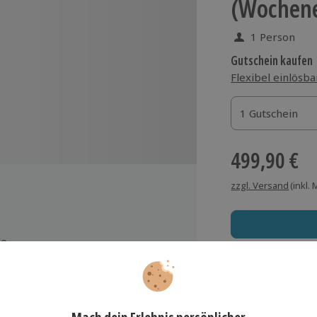
(Wochen
1 Person
Gutschein kaufen
Flexibel einlösba
1 Gutschein
1 Gutschein
1 Gutschein
499,90 €
zzgl. Versand
(inkl.
de
Immer das rich
tor
Große Auswahl, voll
eiligung (Zusatzversicherung, die