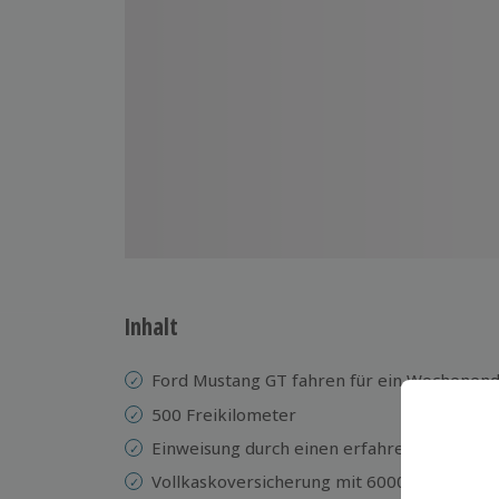
Inhalt
Ford Mustang GT fahren
für ein Wochenen
500 Freikilometer
Einweisung durch einen erfahrenen Instruk
Vollkaskoversicherung mit 6000 € Selbstbet