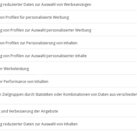
ier auszuleben. Eine erfahrene
orbereitet bist für den
nis im Raum Hannover und genieße
und Nervenkitzel. Spüre die
Listenansicht
© OpenStreetMaps
icht
erfügbar
rfassung
Jochen Schweizer
GmbH