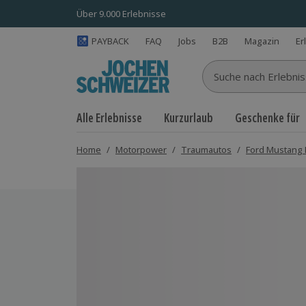
Über 9.000 Erlebnisse
PAYBACK
FAQ
Jobs
B2B
Magazin
Er
Suche nach Erlebnisse
Alle Erlebnisse
Kurzurlaub
Geschenke für
Home
/
Motorpower
/
Traumautos
/
Ford Mustang 
Bild 1 von 5