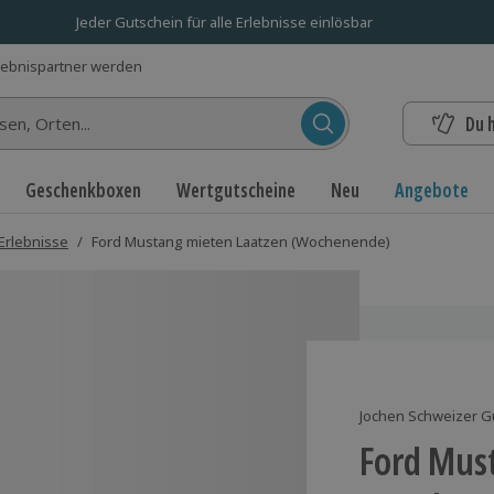
Jeder Gutschein für alle Erlebnisse einlösbar
lebnispartner werden
Du 
n...
Geschenkboxen
Wertgutscheine
Neu
Angebote
Erlebnisse
/
Ford Mustang mieten Laatzen (Wochenende)
Jochen Schweizer G
Ford Mus