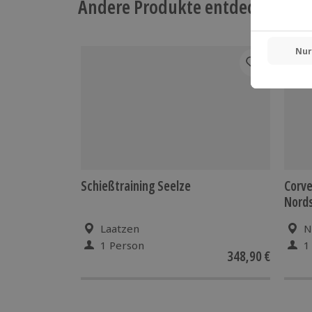
Andere Produkte entdecken
Schießtraining Seelze
Corve
Nord
Laatzen
N
1 Person
1
348,90 €