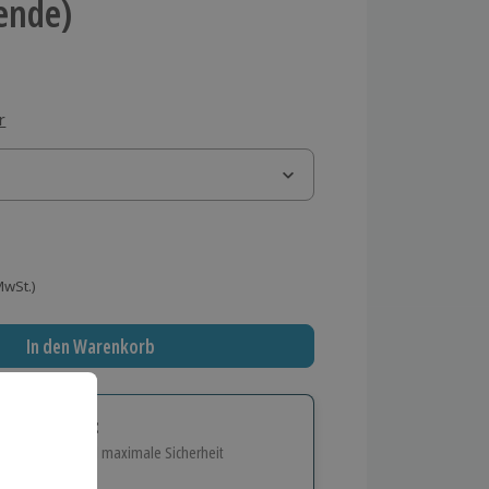
ende)
r
 MwSt.)
In den Warenkorb
tige Geschenk:
e Flexibilität und maximale Sicherheit