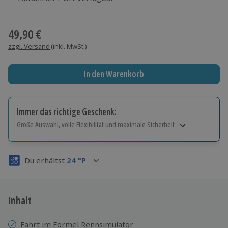
Wähle im nächsten Schritt einen Termin aus
49,90 €
zzgl. Versand
(inkl. MwSt.)
In den Warenkorb
Immer das richtige Geschenk:
Große Auswahl, volle Flexibilität und maximale Sicherheit
Große Auswahl
Über 9.000 Erlebnisse.
Du erhältst
24
°P
Volle Flexibilität
Jeder Gutschein für alle Erlebnisse einlösbar.
Maximale Sicherheit
3 Jahre gültig & verlängerbar.
Inhalt
Fahrt im Formel Rennsimulator