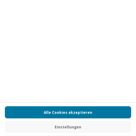
Vertrag widerrufen
FAQs
Kontakt
Zahlungsarten
Über uns
Magazin
Jobs
Partnerprogramm
PAYBACK
Versand und Lieferung
Presse
AGB
Cookie Einstellungen
Datenschutz
Nutzungsbedingungen
Online-Marktplatz
Barrierefreiheit
Grounding Page
Compliance
Impressum
RECHNUNG