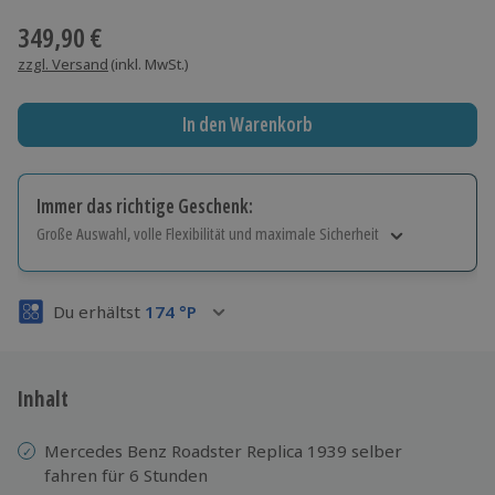
349,90 €
zzgl. Versand
(inkl. MwSt.)
In den Warenkorb
Immer das richtige Geschenk:
Große Auswahl, volle Flexibilität und maximale Sicherheit
Große Auswahl
Über 9.000 Erlebnisse.
Du erhältst
174
°P
Volle Flexibilität
Jeder Gutschein für alle Erlebnisse einlösbar.
Maximale Sicherheit
3 Jahre gültig & verlängerbar.
Inhalt
Mercedes Benz Roadster Replica 1939 selber
fahren für 6 Stunden