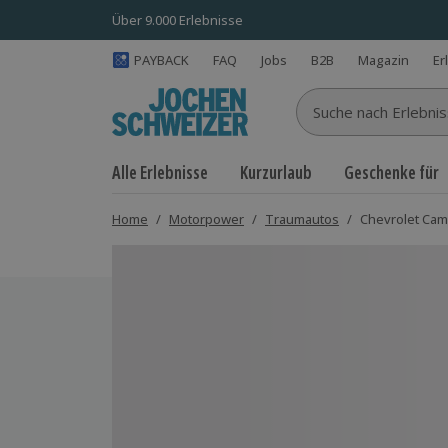
Über 9.000 Erlebnisse
PAYBACK
FAQ
Jobs
B2B
Magazin
Er
Suche nach Erlebnisse
Alle Erlebnisse
Kurzurlaub
Geschenke für
Home
/
Motorpower
/
Traumautos
/
Chevrolet Cam
Bild 1 von 5