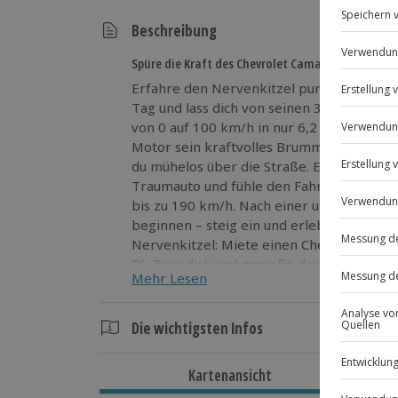
Beschreibung
Spüre die Kraft des Chevrolet Camaro!
Erfahre den Nervenkitzel pur: Miete eine
Tag und lass dich von seinen 325 PS mitre
von 0 auf 100 km/h in nur 6,2 Sekunden u
Motor sein kraftvolles Brummen entfaltet
du mühelos über die Straße. Entdecke ne
Traumauto und fühle den Fahrtwind bei e
bis zu 190 km/h. Nach einer umfassenden
beginnen – steig ein und erlebe Freiheit pur! Erlebe den ultima
Nervenkitzel: Miete einen Chevrolet Cama
PS. Trau dich und genieße das Abenteuer!
Mehr Lesen
Die wichtigsten Infos
Dauer
Kartenansicht
Gesamtdauer: 1 Tag