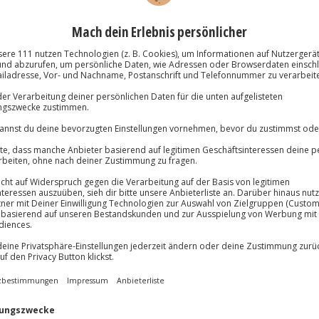
Große Auswa
Über 9.000 Erle
Volle Flexibil
-15%* Club Dea
Jeder Gutschein
Direktabzug 
Maximale Sic
Melde dich hie
3 Jahre gültig 
den
Du erhältst
lösung übertragbar.
Details