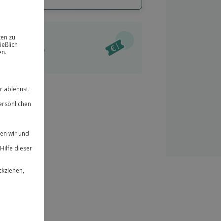
hl
bnisse.
ität
l verfügbar
 für alle Erlebnisse einlösbar.
im Warenkorb
herheit
r an
& verlängerbar.
154
°P