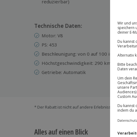
reduzierbar)
Technische Daten:
Motor: V8
PS: 453
Beschleunigung: von 0 auf 100 in 4,4 Sekun
Höchstgeschwindigkeit: 290 km/h
Getriebe: Automatik
* Der Rabatt ist nicht auf andere Erlebnisse bei der Ein
Alles auf einen Blick