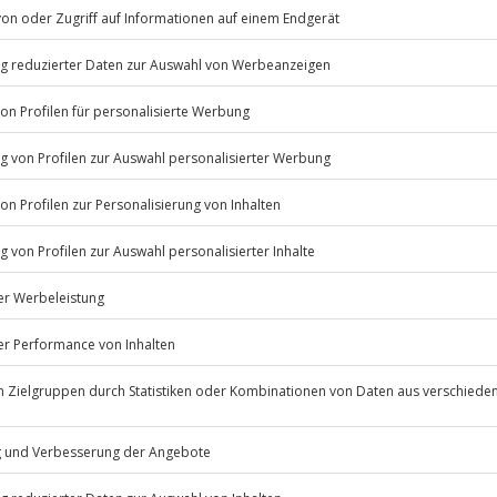
n Chevrolet Camaro RS V6 für 1
ißen. Spüre die Beschleunigung
nd genieße das Gefühl, wenn der
. Mit Automatikgetriebe gleitest
ue Horizonte mit deinem
iner Höchstgeschwindigkeit von
 Einweisung kann das Abenteuer
tiven
ro und spüre die Kraft der 325
Listenansicht