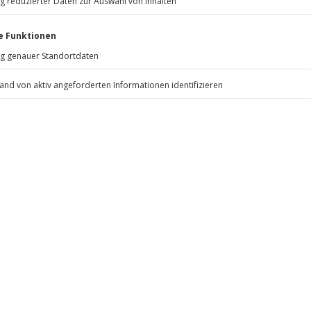
© OpenStreetMaps
icht
erfügbar.
Jochen Schweizer
GmbH
ximal 210 cm
Mühldorfstraße 8
00 kg
81671
München
rfassung
eiten, außer an bundesweiten
ahre im Besitz
bnis verschoben (die Entscheidung
.