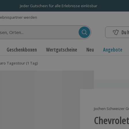
Jeder Gutschein für alle Erlebnisse einlösbar
lebnispartner werden
Du 
n...
Geschenkboxen
Wertgutscheine
Neu
Angebote
aro Tagestour (1 Tag)
Jochen Schweizer G
Chevrole