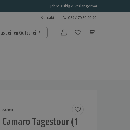
3 Jahre gültig & verlängerbar
Kontakt
089 / 70 80 90 90
hast einen Gutschein?
Benutzerkonto
utschein
t Camaro Tagestour (1