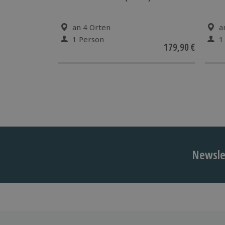
an 4 Orten
a
1 Person
1
179,90 €
Newslet