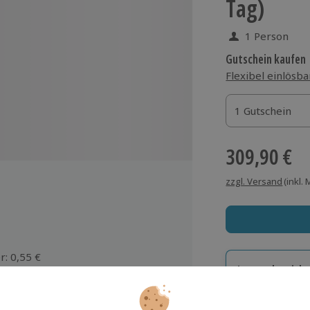
Tag)
1 Person
Gutschein kaufen
Flexibel einlösba
1 Gutschein
1 Gutschein
1 Gutschein
309,90 €
zzgl. Versand
(inkl.
: 0,55 €
Immer das rich
Große Auswahl, voll
tbeteiligung (durch Zuzahlung