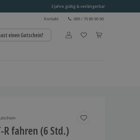
3 Jahre gültig & verlängerbar
Kontakt
089 / 70 80 90 90
hast einen Gutschein?
Benutzerkonto
utschein
-R fahren (6 Std.)