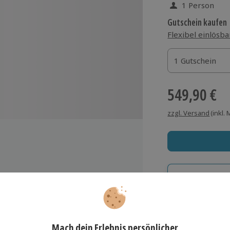
1 Person
Gutschein kaufen
Flexibel einlösba
1 Gutschein
1 Gutschein
1 Gutschein
549,90 €
zzgl. Versand
(inkl.
Immer das rich
Große Auswahl, voll
tor
Große Auswa
eiligung
Über 9.000 Erle