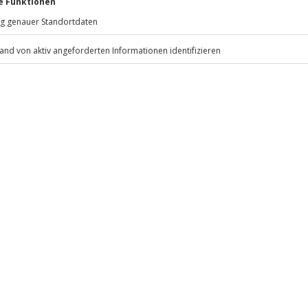
81671
München
ahre in Besitz)
eiten, außer an bundesweiten
etter wird das Erlebnis
 dem Veranstalter)
usweis/Reisepass, festes
.
Fr: 9-17 Uhr
www.b2b.jochen-schweizer.de/
ollgetankt