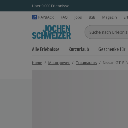
Über 9.000 Erlebnisse
PAYBACK
FAQ
Jobs
B2B
Magazin
Er
Suche nach Erlebnisse
Alle Erlebnisse
Kurzurlaub
Geschenke für
Home
/
Motorpower
/
Traumautos
/
Nissan GT-R fa
Bild 1 von 7