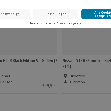
n GT-R Black Edition St. Gallen (3
Nissan GTR R35 mieten Biel
Std.)
idnau
Bielefeld
 Person
1 Person
399,90 €