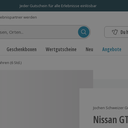
Jeder Gutschein für alle Erlebnisse einlösbar
lebnispartner werden
Du 
n...
Geschenkboxen
Wertgutscheine
Neu
Angebote
hren (6 Std.)
Jochen Schweizer G
Nissan GT