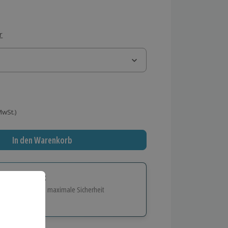
r
 MwSt.)
In den Warenkorb
tige Geschenk:
e Flexibilität und maximale Sicherheit
hl
bnisse.