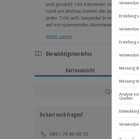
und genießt 150 Kilometer voller Fahrspa
rund um Widnau bieten die perfekte Kulis
Jeder Tritt aufs Gaspedal bringt dir ein St
auf ein spannendes Abenteuer auf vier R
Nissan und gib Gas!
Mehr Lesen
Die wichtigsten Infos
Dauer
Kartenansicht
Gesamtdauer: ca. 7 Stunden
Reine Fahrzeit: ca. 6 Stunden
Karte in Großans
Verfügbarkeit / Termine
Ganzjährig zu bestimmten Terminen v
Du hast noch Fragen?
Teilnahmebedingungen
Mindestalter: 21 Jahre
089 / 70 80 90 55
Keine Hinweise auf körperliche oder 