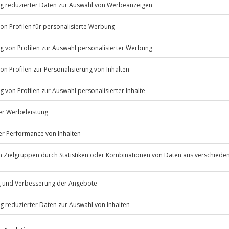
ß. Die kurvenreichen Straßen
se, um dich richtig auszupowern.
ück Freiheit und Adrenalin. Lust
ädern? Dann schnapp dir den
Listenansicht
© OpenStreetMaps
icht
erfügbar
Jochen Schweizer
GmbH
psychische Beeinträchtigungen
Mühldorfstraße 8