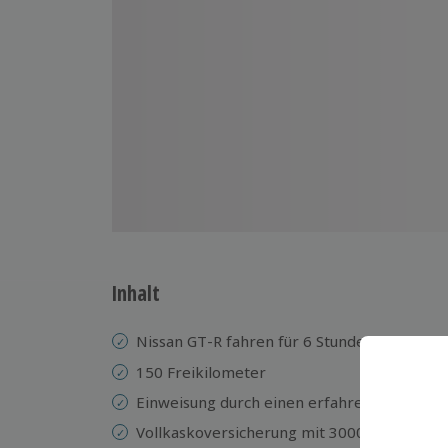
Inhalt
Nissan GT-R fahren
für 6 Stunden
150 Freikilometer
Einweisung durch einen erfahrenen Instruk
Vollkaskoversicherung mit 3000 € Selbstbet