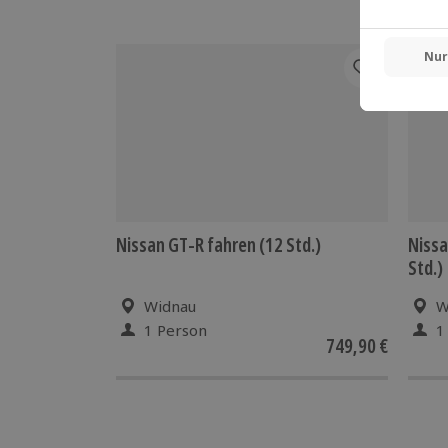
Nissan GT-R fahren (12 Std.)
Nissa
Std.)
Widnau
W
1 Person
1
749,90 €