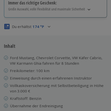
Immer das richtige Geschenk:
Große Auswahl, volle Flexibilität und maximale Sicherheit
Große Auswahl
Über 9.000 Erlebnisse.
Du erhältst
174
°P
Volle Flexibilität
Jeder Gutschein für alle Erlebnisse einlösbar.
Maximale Sicherheit
3 Jahre gültig & verlängerbar.
Inhalt
Ford Mustang, Chevrolet Corvette, VW Käfer Cabrio,
VW Karmann Ghia fahren für 8 Stunden
Freikilometer: 100 km
Einweisung durch einen erfahrenen Instruktor
Vollkaskoversicherung mit Selbstbeteiligung in Höhe
von 3.000 €
Kraftstoff: Benzin
Übernahme der Endreinigung