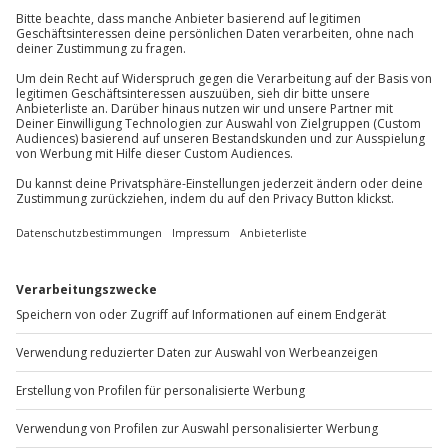
Kein Alkohol-/Drogeneinfluss
Jochen Schweizer
GmbH
Gültiger Führerschein der Klasse B (3 Jahre in
Mühldorfstraße 8
Besitz)
81671
München
Kaution: 1.000 € (in bar/Kreditkarte/EC-Karte)
Unterschriebener Haftungsausschluss
Du erreichst uns telefonisch zu folgenden Zeiten,
außer an bundesweiten Feiertagen:
Teilnehmer
Mo-Fr: 8-20 Uhr | Sa: 10-16 Uhr
Gutschein gültig für 1 Person
Gruppengröße: 1-4 Personen
Du möchtest als Firma bestellen?
3 Beifahrer möglich
Sichere Dir attraktive Firmenkunden Vorteile.
+49 89 / 60 60 89 700
Mo-Fr: 9-17 Uhr
b2b@jochen-schweizer.de
www.b2b.jochen-schweizer.de/